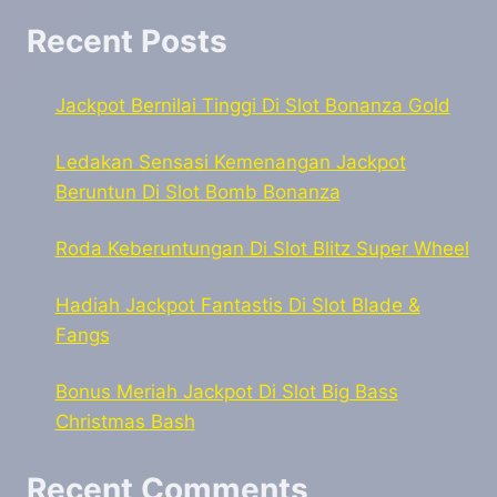
Recent Posts
Jackpot Bernilai Tinggi Di Slot Bonanza Gold
Ledakan Sensasi Kemenangan Jackpot
Beruntun Di Slot Bomb Bonanza
Roda Keberuntungan Di Slot Blitz Super Wheel
Hadiah Jackpot Fantastis Di Slot Blade &
Fangs
Bonus Meriah Jackpot Di Slot Big Bass
Christmas Bash
Recent Comments