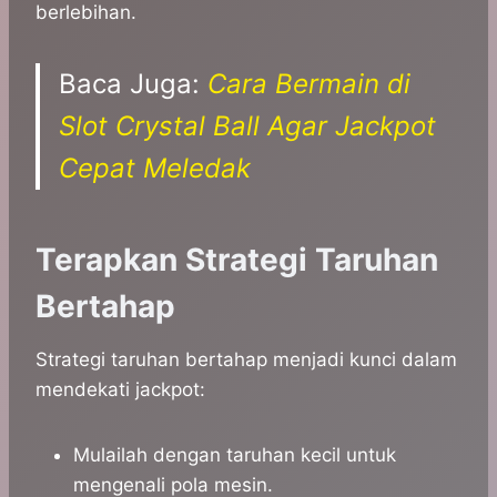
berlebihan.
Baca Juga:
Cara Bermain di
Slot Crystal Ball Agar Jackpot
Cepat Meledak
Terapkan Strategi Taruhan
Bertahap
Strategi taruhan bertahap menjadi kunci dalam
mendekati jackpot:
Mulailah dengan taruhan kecil untuk
mengenali pola mesin.