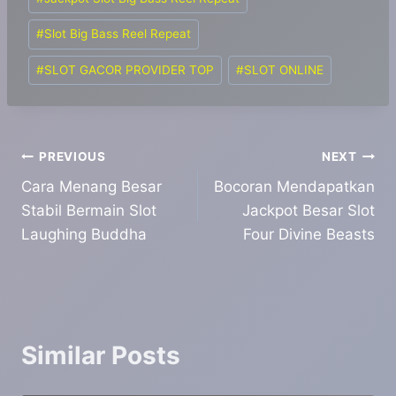
Tags:
#
Slot Big Bass Reel Repeat
#
SLOT GACOR PROVIDER TOP
#
SLOT ONLINE
Post
PREVIOUS
NEXT
Cara Menang Besar
Bocoran Mendapatkan
navigation
Stabil Bermain Slot
Jackpot Besar Slot
Laughing Buddha
Four Divine Beasts
Similar Posts