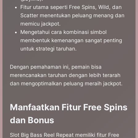
Fitur utama seperti Free Spins, Wild, dan
Scatter menentukan peluang menang dan
memicu jackpot.
Mengetahui cara kombinasi simbol
membentuk kemenangan sangat penting
untuk strategi taruhan.
Dengan pemahaman ini, pemain bisa
merencanakan taruhan dengan lebih terarah
dan mengoptimalkan peluang meraih jackpot.
Manfaatkan Fitur Free Spins
dan Bonus
Slot Big Bass Reel Repeat memiliki fitur Free