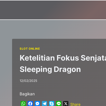
Skip
to
content
SLOT ONLINE
Ketelitian Fokus Senja
Sleeping Dragon
12/02/2025
Bagikan
W
F
M
T
S
L
X
Share