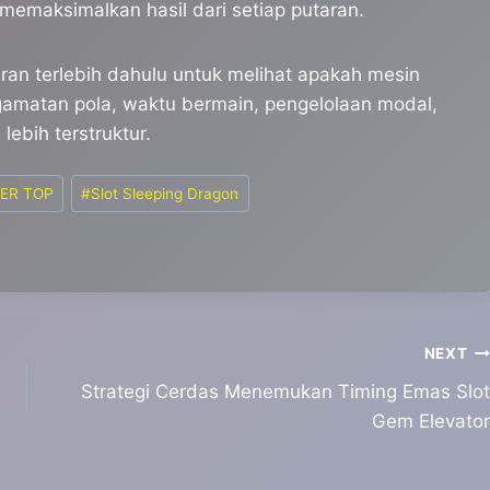
memaksimalkan hasil dari setiap putaran.
an terlebih dahulu untuk melihat apakah mesin
amatan pola, waktu bermain, pengelolaan modal,
lebih terstruktur.
ER TOP
#
Slot Sleeping Dragon
NEXT
Strategi Cerdas Menemukan Timing Emas Slot
Gem Elevator