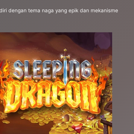
endiri dengan tema naga yang epik dan mekanisme