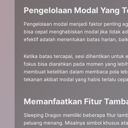
Pengelolaan Modal Yang T
Pengelolaan modal menjadi faktor penting aga
bisa cepat menghabiskan modal jika tidak ad
efektif adalah menentukan batas harian, baik
Ketika batas tercapai, sesi dihentikan untuk
fokus bisa diarahkan pada momen yang lebih
membuat ketelitian dalam membaca pola lebi
tekanan akibat modal yang habis terlalu cepa
Memanfaatkan Fitur Tamb
Sleeping Dragon memiliki beberapa fitur ta
peluang menang. Misalnya simbol khusus ata