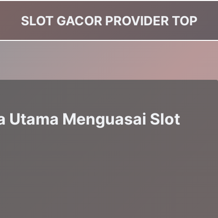
SLOT GACOR PROVIDER TOP
ta Utama Menguasai Slot