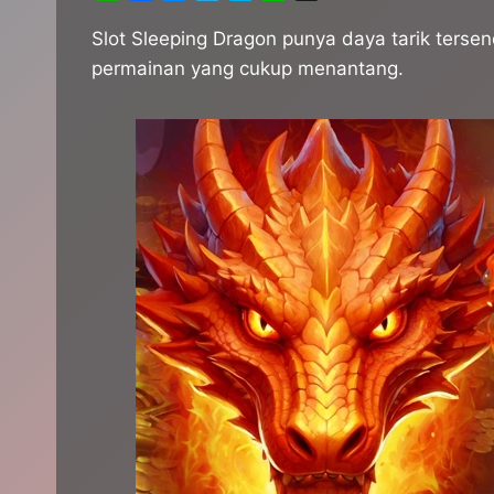
h
a
e
e
k
i
a
c
s
l
y
n
Slot Sleeping Dragon punya daya tarik ters
t
e
s
e
p
e
permainan yang cukup menantang.
s
b
e
g
e
A
o
n
r
p
o
g
a
p
k
e
m
r