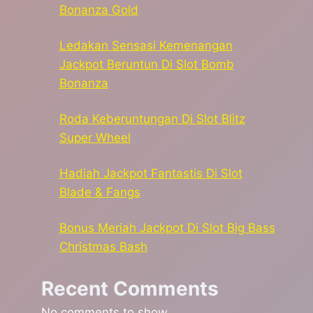
Bonanza Gold
Ledakan Sensasi Kemenangan
Jackpot Beruntun Di Slot Bomb
Bonanza
Roda Keberuntungan Di Slot Blitz
Super Wheel
Hadiah Jackpot Fantastis Di Slot
Blade & Fangs
Bonus Meriah Jackpot Di Slot Big Bass
Christmas Bash
Recent Comments
No comments to show.