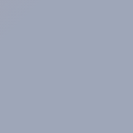
Strategi Ampuh Bermain Di Slot
Chicken Chase
02/28/2025