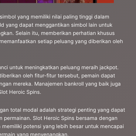
mbol yang memiliki nilai paling tinggi dalam
ild yang dapat menggantikan simbol lain untuk
kan. Selain itu, memberikan perhatian khusus
 memanfaatkan setiap peluang yang diberikan oleh
unci untuk meningkatkan peluang meraih jackpot.
erikan oleh fitur-fitur tersebut, pemain dapat
angan mereka. Manajemen bankroll yang baik juga
Slot Heroic Spins.
an total modal adalah strategi penting yang dapat
 permainan. Slot Heroic Spins bersama dengan
 memiliki potensi yang lebih besar untuk mencapai
bermain yang menyenangkan.