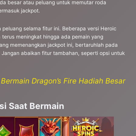
da besar atau peluang untuk memutar roda
ermasuk jackpot.
peluang selama fitur ini. Beberapa versi Heroic
nya terus meningkat hingga ada pemain yang
ng memenangkan jackpot ini, bertaruhlah pada
Jangan abaikan fitur tambahan, seperti opsi untuk
Bermain Dragon’s Fire Hadiah Besar
i Saat Bermain