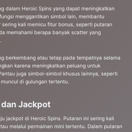
ing dalam Heroic Spins yang dapat meningkatkan
rfungsi menggantikan simbol lain, membantu
ering kali memicu fitur bonus, seperti putaran
Anda memahami berapa banyak scatter yang
.
yang berkembang atau tetap pada tempatnya selama
ungkan karena meningkatkan peluang untuk
ntau juga simbol-simbol khusus lainnya, seperti
 muncul di gulungan tertentu.
 dan Jackpot
 jackpot di Heroic Spins. Putaran ini sering kali
atau melalui permainan mini tertentu. Dalam putaran