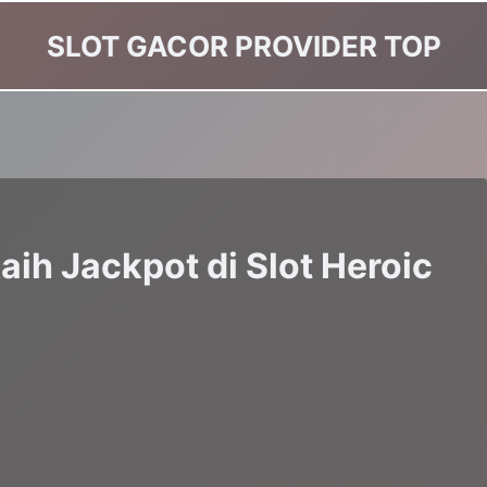
SLOT GACOR PROVIDER TOP
h Jackpot di Slot Heroic