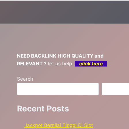
NEED BACKLINK HIGH QUALITY and
RELEVANT ?
let us help.
click here
Search
Search
Recent Posts
Jackpot Bernilai Tinggi Di Slot