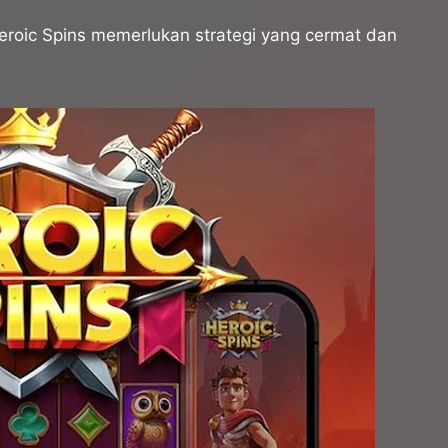
Heroic Spins memerlukan strategi yang cermat dan