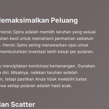
Memaksimalkan Peluang
Heroic Spins adalah memilih taruhan yang sesuai
ruhan kecil untuk memahami permainan sebelum
 Heroic Spins sering menawarkan opsi untuk
membutuhkan investasi lebih besar per putaran.
uk menciptakan kombinasi kemenangan. Gunakan
a diri. Misalnya, naikkan taruhan setelah
tetapi pastikan Anda tidak melebihi batas
wa setiap putaran adalah hasil acak.
an Scatter