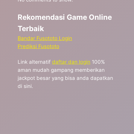
Rekomendasi Game Online
Terbaik
Bandar Fusototo Login
Prediksi Fusototo
Link alternatif
daftar dan login
100%
aman mudah gampang memberikan
jackpot besar yang bisa anda dapatkan
di sini.