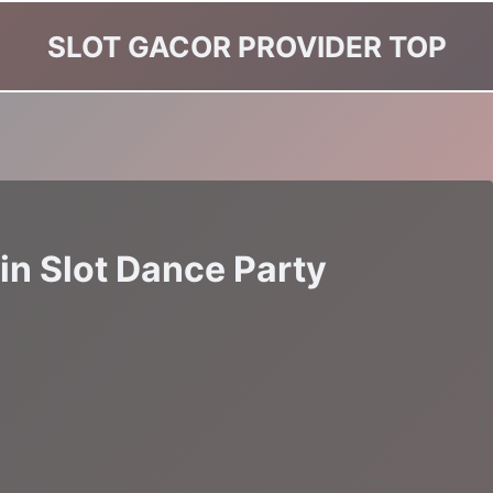
SLOT GACOR PROVIDER TOP
in Slot Dance Party