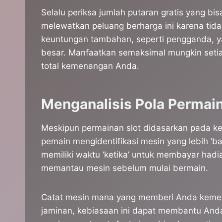
Selalu periksa jumlah putaran gratis yang 
melewatkan peluang berharga ini karena tida
keuntungan tambahan, seperti pengganda, 
besar. Manfaatkan semaksimal mungkin seti
total kemenangan Anda.
Menganalisis Pola Permai
Meskipun permainan slot didasarkan pada k
pemain mengidentifikasi mesin yang lebih ‘b
memiliki waktu ‘ketika’ untuk membayar had
memantau mesin sebelum mulai bermain.
Catat mesin mana yang memberi Anda kemen
jaminan, kebiasaan ini dapat membantu And