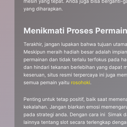
mesin yang tepat. Anda juga bisa berganti-g
yang diharapkan.
Menikmati Proses Permai
Terakhir, jangan lupakan bahwa tujuan utam
Meskipun meraih hadiah besar adalah impian
permainan dan tidak terlalu terfokus pada ha
dan hindari tekanan berlebihan yang dapat
keseruan, situs resmi terpercaya ini juga me
semua pemain yaitu
rosohoki
.
Penting untuk tetap positif, baik saat mem
kekalahan. Jangan biarkan emosi memengaru
pada strategi anda. Dengan cara ini Simak da
lainnya tentang slot secara terlengkap deng