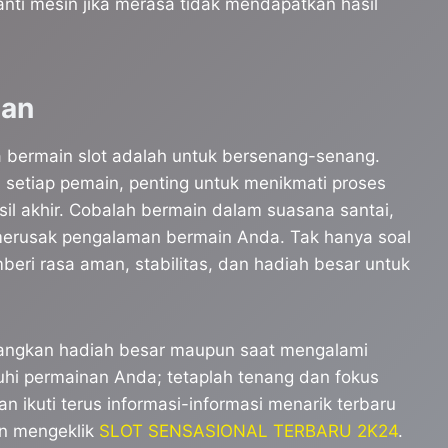
anti mesin jika merasa tidak mendapatkan hasil
nan
a bermain slot adalah untuk bersenang-senang.
 setiap pemain, penting untuk menikmati proses
sil akhir. Cobalah bermain dalam suasana santai,
 merusak pengalaman bermain Anda. Tak hanya soal
mberi rasa aman, stabilitas, dan hadiah besar untuk
enangkan hadiah besar maupun saat mengalami
hi permainan Anda; tetaplah tenang dan fokus
n ikuti terus informasi-informasi menarik terbaru
an mengeklik
SLOT SENSASIONAL TERBARU 2K24
.