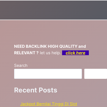
NEED BACKLINK HIGH QUALITY and
RELEVANT ?
let us help.
click here
Search
Search
Recent Posts
Jackpot Bernilai Tinggi Di Slot