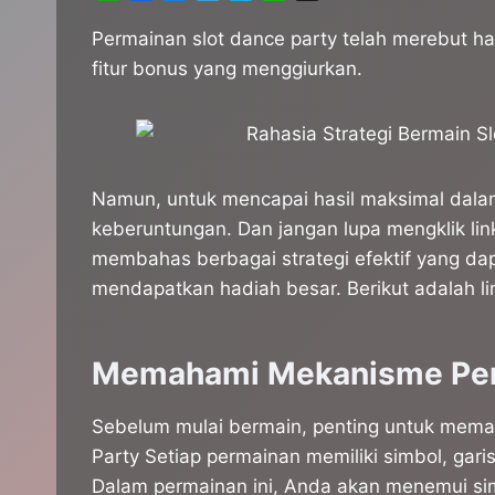
h
a
e
e
k
i
a
c
s
l
y
n
Permainan slot dance party telah merebut ha
t
e
s
e
p
e
fitur bonus yang menggiurkan.
s
b
e
g
e
A
o
n
r
p
o
g
a
p
k
e
m
r
Namun, untuk mencapai hasil maksimal dalam 
keberuntungan. Dan jangan lupa mengklik lin
membahas berbagai strategi efektif yang d
mendapatkan hadiah besar. Berikut adalah l
Memahami Mekanisme Per
Sebelum mulai bermain, penting untuk mem
Party Setiap permainan memiliki simbol, gar
Dalam permainan ini, Anda akan menemui si