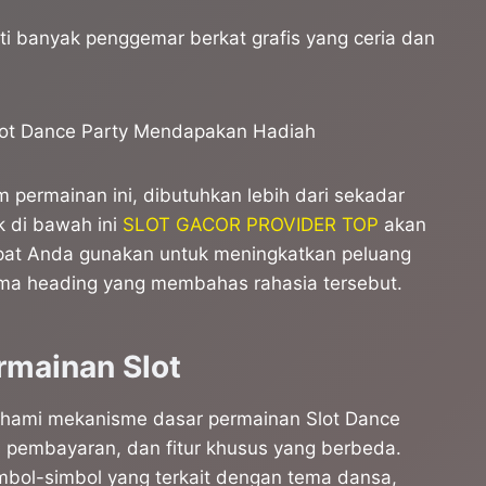
ti banyak penggemar berkat grafis yang ceria dan
permainan ini, dibutuhkan lebih dari sekadar
k di bawah ini
SLOT GACOR PROVIDER TOP
akan
apat Anda gunakan untuk meningkatkan peluang
ima heading yang membahas rahasia tersebut.
mainan Slot
ahami mekanisme dasar permainan Slot Dance
is pembayaran, dan fitur khusus yang berbeda.
mbol-simbol yang terkait dengan tema dansa,