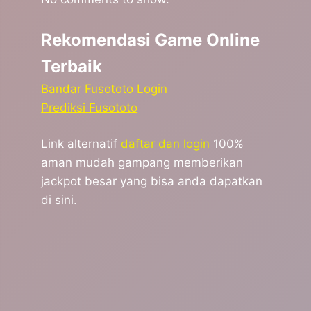
Rekomendasi Game Online
Terbaik
Bandar Fusototo Login
Prediksi Fusototo
Link alternatif
daftar dan login
100%
aman mudah gampang memberikan
jackpot besar yang bisa anda dapatkan
di sini.