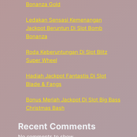
Bonanza Gold
Ledakan Sensasi Kemenangan
Jackpot Beruntun Di Slot Bomb
Bonanza
Roda Keberuntungan Di Slot Blitz
Super Wheel
Hadiah Jackpot Fantastis Di Slot
Blade & Fangs
Bonus Meriah Jackpot Di Slot Big Bass
Christmas Bash
Recent Comments
No comments to show.