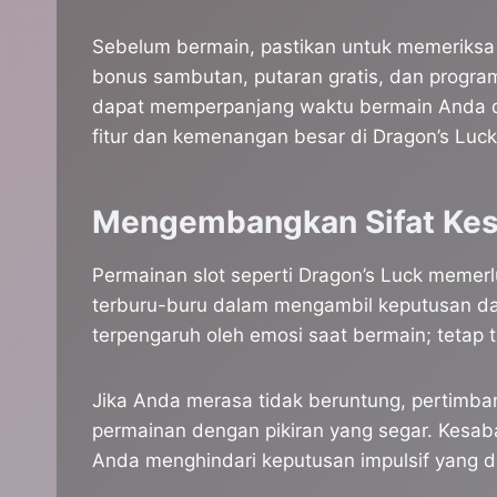
Sebelum bermain, pastikan untuk memeriksa
bonus sambutan, putaran gratis, dan progra
dapat memperpanjang waktu bermain Anda 
fitur dan kemenangan besar di Dragon’s Luck
Mengembangkan Sifat Ke
Permainan slot seperti Dragon’s Luck memerlu
terburu-buru dalam mengambil keputusan da
terpengaruh oleh emosi saat bermain; tetap 
Jika Anda merasa tidak beruntung, pertimban
permainan dengan pikiran yang segar. Kes
Anda menghindari keputusan impulsif yang 