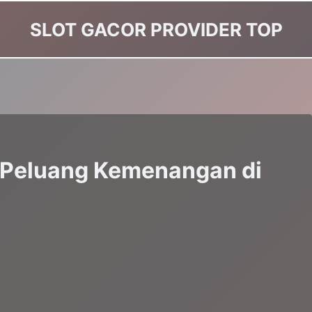
SLOT GACOR PROVIDER TOP
 Peluang Kemenangan di