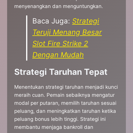
menyenangkan dan menguntungkan.
Baca Juga:
Strategi
Teruji Menang Besar
Slot Fire Strike 2
Dengan Mudah
Strategi Taruhan Tepat
Menentukan strategi taruhan menjadi kunci
meraih cuan. Pemain sebaiknya mengatur
modal per putaran, memilih taruhan sesuai
peluang, dan meningkatkan taruhan ketika
peluang bonus lebih tinggi. Strategi ini
membantu menjaga bankroll dan