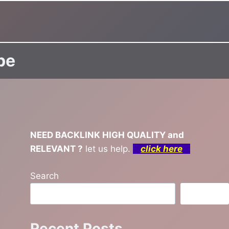
pe
NEED BACKLINK HIGH QUALITY and
RELEVANT ?
let us help.
click here
Search
Search
Recent Posts