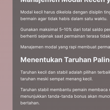
Modal kecil harus dikelola dengan disiplin t
bermain agar tidak habis dalam satu waktu.
Gunakan maksimal 5–10% dari total saldo per
berhenti sejenak saat permainan terasa tid
Manajemen modal yang rapi membuat permaina
Menentukan Taruhan Pali
Taruhan kecil dan stabil adalah pilihan terb
taruhan meski sempat menang kecil.
Taruhan stabil membantu pemain membaca rit
menunjukkan tanda-tanda bonus akan muncul
bertahan.