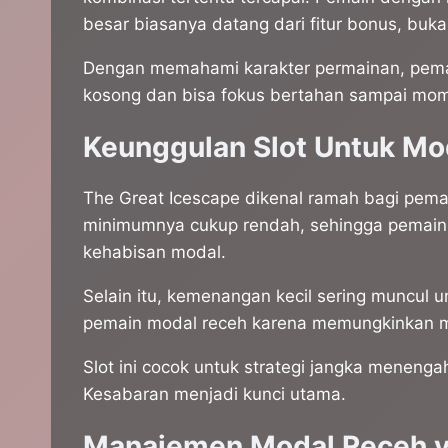
besar biasanya datang dari fitur bonus, bukan
Dengan memahami karakter permainan, pema
kosong dan bisa fokus bertahan sampai mo
Keunggulan Slot Untuk Mod
The Great Icescape dikenal ramah bagi pemai
minimumnya cukup rendah, sehingga pemain 
kehabisan modal.
Selain itu, kemenangan kecil sering muncul u
pemain modal receh karena memungkinkan me
Slot ini cocok untuk strategi jangka menenga
Kesabaran menjadi kunci utama.
Manajemen Modal Receh ya