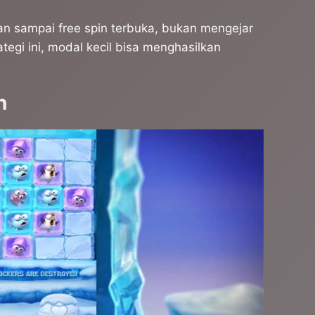
n sampai free spin terbuka, bukan mengejar
egi ini, modal kecil bisa menghasilkan
n