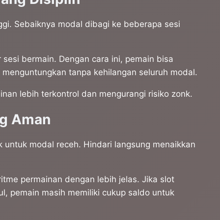
inggi. Sebaiknya modal dibagi ke beberapa sesi
 sesi bermain. Dengan cara ini, pemain bisa
ak menguntungkan tanpa kehilangan seluruh modal.
n lebih terkontrol dan mengurangi risiko zonk.
ng Aman
aik untuk modal receh. Hindari langsung menaikkan
me permainan dengan lebih jelas. Jika slot
, pemain masih memiliki cukup saldo untuk