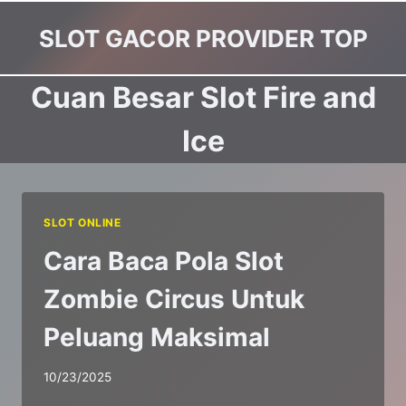
Skip
SLOT GACOR PROVIDER TOP
to
content
Cuan Besar Slot Fire and
Ice
SLOT ONLINE
Cara Baca Pola Slot
Zombie Circus Untuk
Peluang Maksimal
10/23/2025