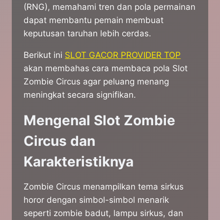
(RNG), memahami tren dan pola permainan
dapat membantu pemain membuat
keputusan taruhan lebih cerdas.
Berikut ini
SLOT GACOR PROVIDER TOP
akan membahas cara membaca pola Slot
Zombie Circus agar peluang menang
meningkat secara signifikan.
Mengenal Slot Zombie
Circus dan
Karakteristiknya
Zombie Circus menampilkan tema sirkus
horor dengan simbol-simbol menarik
seperti zombie badut, lampu sirkus, dan