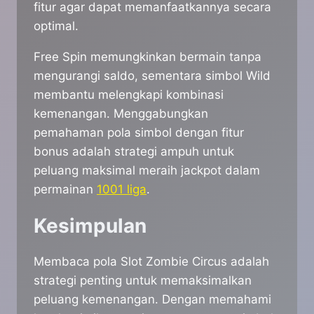
fitur agar dapat memanfaatkannya secara
optimal.
Free Spin memungkinkan bermain tanpa
mengurangi saldo, sementara simbol Wild
membantu melengkapi kombinasi
kemenangan. Menggabungkan
pemahaman pola simbol dengan fitur
bonus adalah strategi ampuh untuk
peluang maksimal meraih jackpot dalam
permainan
1001 liga
.
Kesimpulan
Membaca pola Slot Zombie Circus adalah
strategi penting untuk memaksimalkan
peluang kemenangan. Dengan memahami