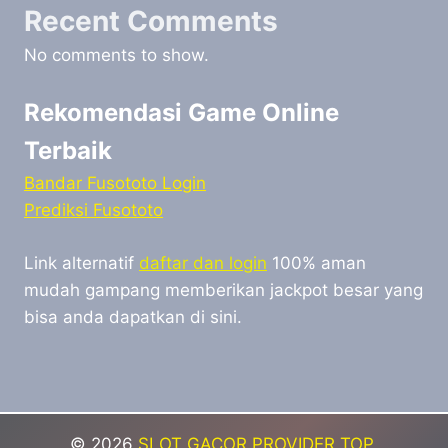
Recent Comments
No comments to show.
Rekomendasi Game Online
Terbaik
Bandar Fusototo Login
Prediksi Fusototo
Link alternatif
daftar dan login
100% aman
mudah gampang memberikan jackpot besar yang
bisa anda dapatkan di sini.
© 2026
SLOT GACOR PROVIDER TOP