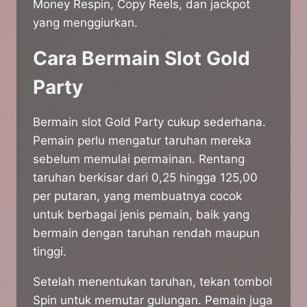
Money Respin, Copy Reels, dan jackpot
yang menggiurkan.
Cara Bermain Slot Gold
Party
Bermain slot Gold Party cukup sederhana.
Pemain perlu mengatur taruhan mereka
sebelum memulai permainan. Rentang
taruhan berkisar dari 0,25 hingga 125,00
per putaran, yang membuatnya cocok
untuk berbagai jenis pemain, baik yang
bermain dengan taruhan rendah maupun
tinggi.
Setelah menentukan taruhan, tekan tombol
Spin untuk memutar gulungan. Pemain juga