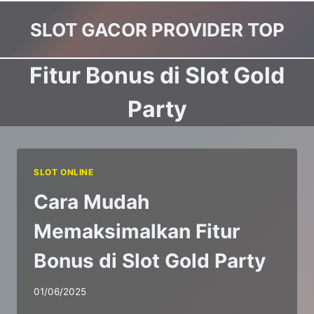
Skip
SLOT GACOR PROVIDER TOP
to
content
Fitur Bonus di Slot Gold
Party
SLOT ONLINE
Cara Mudah
Memaksimalkan Fitur
Bonus di Slot Gold Party
01/06/2025