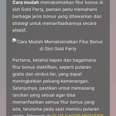
Cara mudah
memaksimalkan fitur bonus di
slot Gold Party, pemain perlu memahami
berbagai jenis bonus yang ditawarkan dan
strategi untuk memanfaatkannya secara
efektif.
Pertama, ketahui kapan dan bagaimana
fitur bonus diaktifkan, seperti putaran
gratis dan simbol liar, yang dapat
meningkatkan peluang kemenangan.
Selanjutnya, pastikan untuk memasang
taruhan yang sesuai agar bisa
memanfaatkan semua fitur bonus yang
ada, terutama pada saat memicu putaran