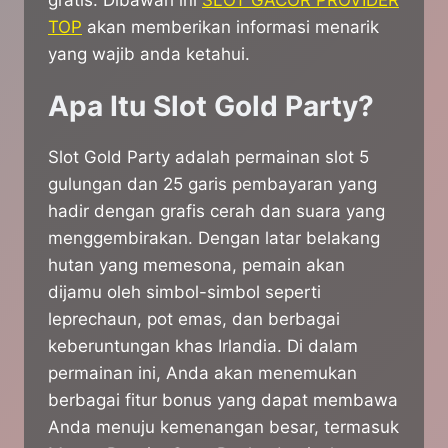
gratis. Dibawah ini
SLOT GACOR PROVIDER
TOP
akan memberikan informasi menarik
yang wajib anda ketahui.
Apa Itu Slot Gold Party?
Slot Gold Party adalah permainan slot 5
gulungan dan 25 garis pembayaran yang
hadir dengan grafis cerah dan suara yang
menggembirakan. Dengan latar belakang
hutan yang memesona, pemain akan
dijamu oleh simbol-simbol seperti
leprechaun, pot emas, dan berbagai
keberuntungan khas Irlandia. Di dalam
permainan ini, Anda akan menemukan
berbagai fitur bonus yang dapat membawa
Anda menuju kemenangan besar, termasuk