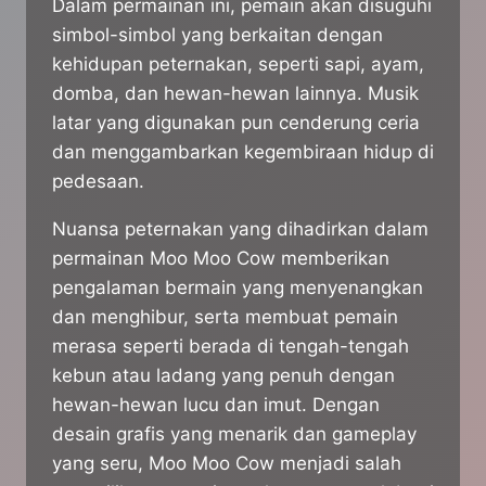
Dalam permainan ini, pemain akan disuguhi
simbol-simbol yang berkaitan dengan
kehidupan peternakan, seperti sapi, ayam,
domba, dan hewan-hewan lainnya. Musik
latar yang digunakan pun cenderung ceria
dan menggambarkan kegembiraan hidup di
pedesaan.
Nuansa peternakan yang dihadirkan dalam
permainan Moo Moo Cow memberikan
pengalaman bermain yang menyenangkan
dan menghibur, serta membuat pemain
merasa seperti berada di tengah-tengah
kebun atau ladang yang penuh dengan
hewan-hewan lucu dan imut. Dengan
desain grafis yang menarik dan gameplay
yang seru, Moo Moo Cow menjadi salah