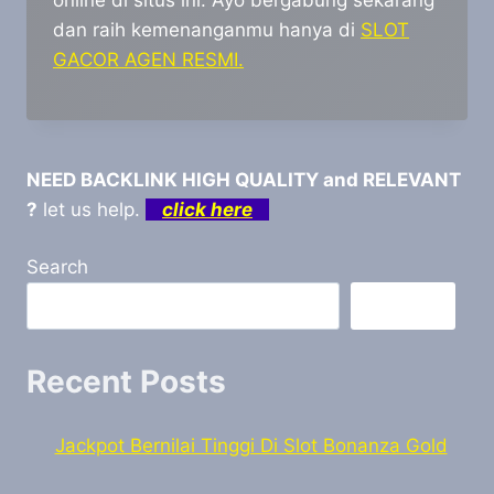
dan raih kemenanganmu hanya di
SLOT
GACOR AGEN RESMI.
NEED BACKLINK HIGH QUALITY and RELEVANT
?
let us help.
click here
Search
Search
Recent Posts
Jackpot Bernilai Tinggi Di Slot Bonanza Gold