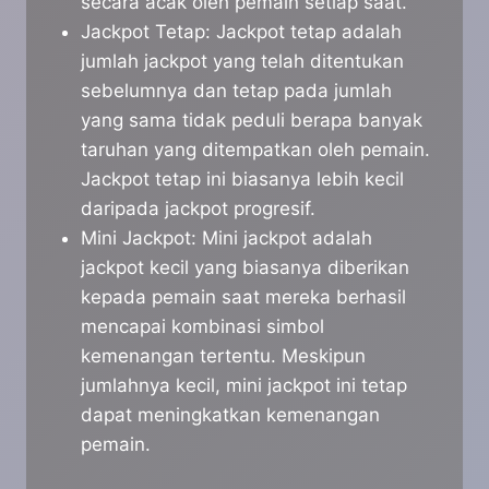
secara acak oleh pemain setiap saat.
Jackpot Tetap: Jackpot tetap adalah
jumlah jackpot yang telah ditentukan
sebelumnya dan tetap pada jumlah
yang sama tidak peduli berapa banyak
taruhan yang ditempatkan oleh pemain.
Jackpot tetap ini biasanya lebih kecil
daripada jackpot progresif.
Mini Jackpot: Mini jackpot adalah
jackpot kecil yang biasanya diberikan
kepada pemain saat mereka berhasil
mencapai kombinasi simbol
kemenangan tertentu. Meskipun
jumlahnya kecil, mini jackpot ini tetap
dapat meningkatkan kemenangan
pemain.