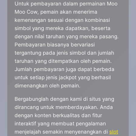
Untuk pembayaran dalam permainan Moo
Moo Cow, pemain akan menerima
kemenangan sesuai dengan kombinasi
simbol yang mereka dapatkan, beserta
dengan nilai taruhan yang mereka pasang.
Pembayaran biasanya bervariasi
tergantung pada jenis simbol dan jumlah
taruhan yang ditempatkan oleh pemain.
Jumlah pembayaran juga dapat berbeda
untuk setiap jenis jackpot yang berhasil
dimenangkan oleh pemain.
Bergabunglah dengan kami di situs yang
dirancang untuk memberdayakan. Anda
dengan konten berkualitas dan fitur
interaktif yang membuat pengalaman
menjelajah semakin menyenangkan di
slot