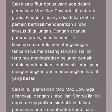
Salah satu fitur bonus yang ada dalam
permainan Moo Moo Cow adalah putaran
gratis. Fitur ini biasanya diaktifkan ketika
pemain berhasil mendapatkan simbol
khusus di gulungan. Dengan adanya
putaran gratis, pemain memiliki
kesempatan untuk memutar gulungan
tanpa harus memasang taruhan. Hal ini
tentunya meningkatkan peluang pemain
untuk mendapatkan kombinasi simbol yang
menguntungkan dan memenangkan hadiah
yang besar.
Selain itu, permainan Moo Moo Cow juga
dilengkapi dengan simbol liar. Simbol liar ini
dapat menggantikan simbol lain dalam
permainan untuk membentuk kombinasi