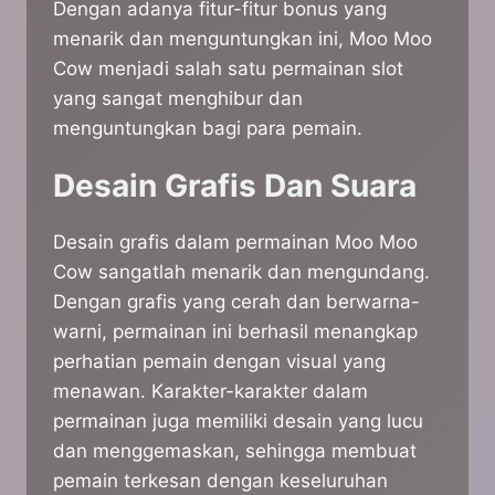
Dengan adanya fitur-fitur bonus yang
menarik dan menguntungkan ini, Moo Moo
Cow menjadi salah satu permainan slot
yang sangat menghibur dan
menguntungkan bagi para pemain.
Desain Grafis Dan Suara
Desain grafis dalam permainan Moo Moo
Cow sangatlah menarik dan mengundang.
Dengan grafis yang cerah dan berwarna-
warni, permainan ini berhasil menangkap
perhatian pemain dengan visual yang
menawan. Karakter-karakter dalam
permainan juga memiliki desain yang lucu
dan menggemaskan, sehingga membuat
pemain terkesan dengan keseluruhan