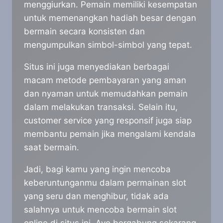
menggiurkan. Pemain memiliki kesempatan
untuk memenangkan hadiah besar dengan
bermain secara konsisten dan
mengumpulkan simbol-simbol yang tepat.
Situs ini juga menyediakan berbagai
macam metode pembayaran yang aman
dan nyaman untuk memudahkan pemain
dalam melakukan transaksi. Selain itu,
customer service yang responsif juga siap
membantu pemain jika mengalami kendala
saat bermain.
Jadi, bagi kamu yang ingin mencoba
keberuntunganmu dalam permainan slot
yang seru dan menghibur, tidak ada
salahnya untuk mencoba bermain slot
online di situs ini. Ayo bergabung sekarang