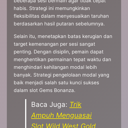
beberapa sesi bermain agar tidak cepat
habis. Strategi ini memungkinkan
fleksibilitas dalam menyesuaikan taruhan
berdasarkan hasil putaran sebelumnya.
Selain itu, menetapkan batas kerugian dan
target kemenangan per sesi sangat
penting. Dengan disiplin, pemain dapat
menghentikan permainan tepat waktu dan
menghindari kehilangan modal lebih
banyak. Strategi pengelolaan modal yang
baik menjadi salah satu kunci sukses
dalam slot Gems Bonanza.
Baca Juga:
Trik
Ampuh Menguasai
Slot Wild West Gold