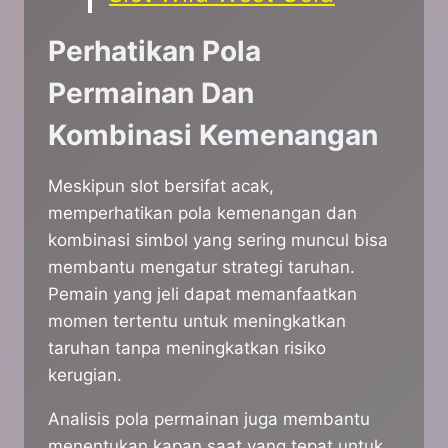
Perhatikan Pola
Permainan Dan
Kombinasi Kemenangan
Meskipun slot bersifat acak,
memperhatikan pola kemenangan dan
kombinasi simbol yang sering muncul bisa
membantu mengatur strategi taruhan.
Pemain yang jeli dapat memanfaatkan
momen tertentu untuk meningkatkan
taruhan tanpa meningkatkan risiko
kerugian.
Analisis pola permainan juga membantu
menentukan kapan saat yang tepat untuk