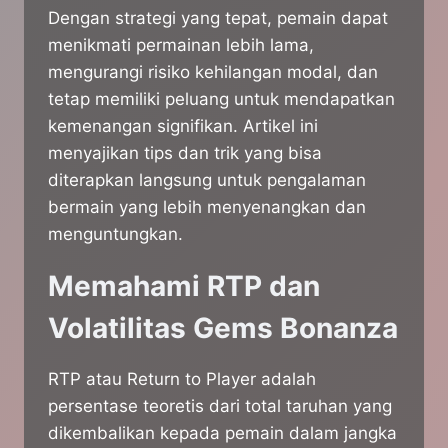
Dengan strategi yang tepat, pemain dapat
menikmati permainan lebih lama,
mengurangi risiko kehilangan modal, dan
tetap memiliki peluang untuk mendapatkan
kemenangan signifikan. Artikel ini
menyajikan tips dan trik yang bisa
diterapkan langsung untuk pengalaman
bermain yang lebih menyenangkan dan
menguntungkan.
Memahami RTP dan
Volatilitas Gems Bonanza
RTP atau Return to Player adalah
persentase teoretis dari total taruhan yang
dikembalikan kepada pemain dalam jangka