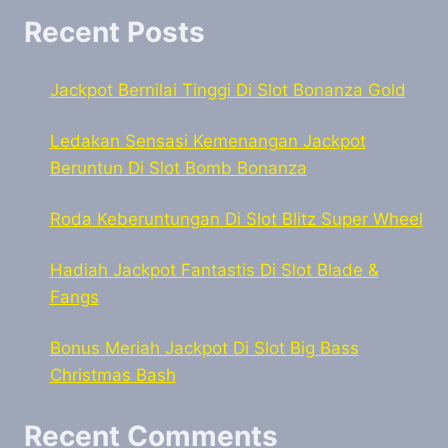
Recent Posts
Jackpot Bernilai Tinggi Di Slot Bonanza Gold
Ledakan Sensasi Kemenangan Jackpot
Beruntun Di Slot Bomb Bonanza
Roda Keberuntungan Di Slot Blitz Super Wheel
Hadiah Jackpot Fantastis Di Slot Blade &
Fangs
Bonus Meriah Jackpot Di Slot Big Bass
Christmas Bash
Recent Comments