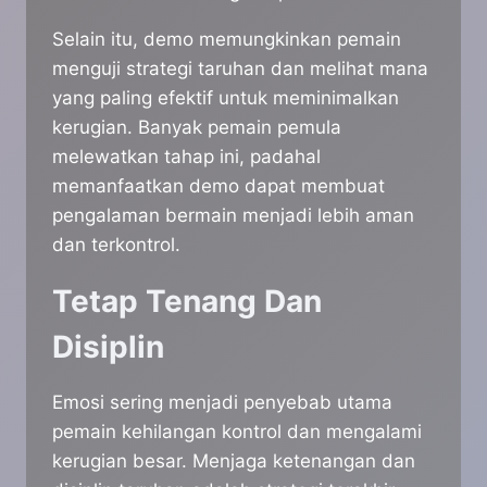
Selain itu, demo memungkinkan pemain
menguji strategi taruhan dan melihat mana
yang paling efektif untuk meminimalkan
kerugian. Banyak pemain pemula
melewatkan tahap ini, padahal
memanfaatkan demo dapat membuat
pengalaman bermain menjadi lebih aman
dan terkontrol.
Tetap Tenang Dan
Disiplin
Emosi sering menjadi penyebab utama
pemain kehilangan kontrol dan mengalami
kerugian besar. Menjaga ketenangan dan