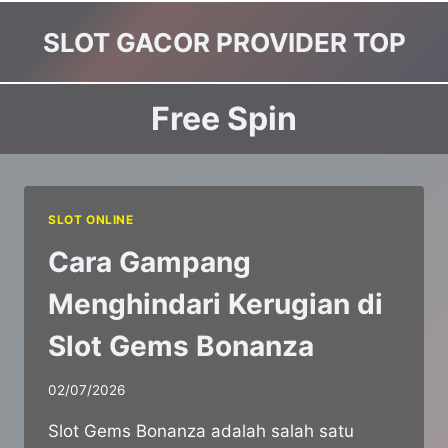
Skip
SLOT GACOR PROVIDER TOP
to
content
Free Spin
SLOT ONLINE
Cara Gampang
Menghindari Kerugian di
Slot Gems Bonanza
02/07/2026
Slot Gems Bonanza adalah salah satu