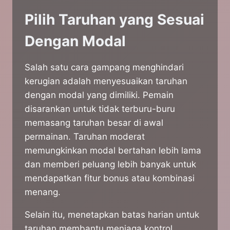
Pilih Taruhan yang Sesuai
Dengan Modal
Salah satu cara gampang menghindari
kerugian adalah menyesuaikan taruhan
dengan modal yang dimiliki. Pemain
disarankan untuk tidak terburu-buru
memasang taruhan besar di awal
permainan. Taruhan moderat
memungkinkan modal bertahan lebih lama
dan memberi peluang lebih banyak untuk
mendapatkan fitur bonus atau kombinasi
menang.
Selain itu, menetapkan batas harian untuk
taruhan membantu menjaga kontrol