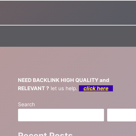
NEED BACKLINK HIGH QUALITY and
RELEVANT ?
let us help.
click here
Search
Search
Recent Posts