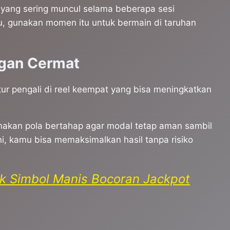
yang sering muncul selama beberapa sesi
, gunakan momen itu untuk bermain di taruhan
ngan Cermat
ur pengali di reel keempat yang bisa meningkatkan
nakan pola bertahap agar modal tetap aman sambil
ni, kamu bisa memaksimalkan hasil tanpa risiko
ik Simbol Manis Bocoran Jackpot