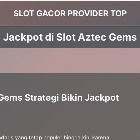
SLOT GACOR PROVIDER TOP
Jackpot di Slot Aztec Gems
Gems Strategi Bikin Jackpot
aris yang tetap populer hingga kini karena