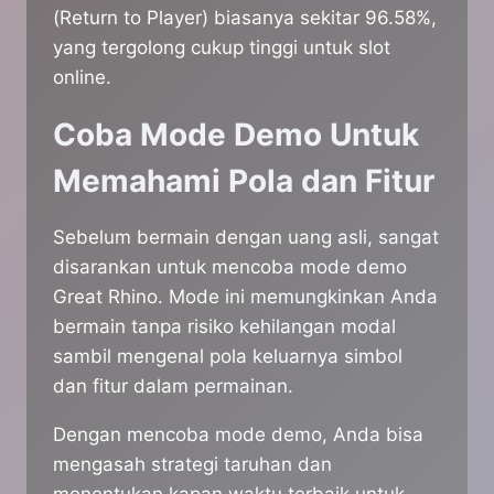
(Return to Player) biasanya sekitar 96.58%,
yang tergolong cukup tinggi untuk slot
online.
Coba Mode Demo Untuk
Memahami Pola dan Fitur
Sebelum bermain dengan uang asli, sangat
disarankan untuk mencoba mode demo
Great Rhino. Mode ini memungkinkan Anda
bermain tanpa risiko kehilangan modal
sambil mengenal pola keluarnya simbol
dan fitur dalam permainan.
Dengan mencoba mode demo, Anda bisa
mengasah strategi taruhan dan