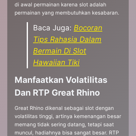
di awal permainan karena slot adalah
permainan yang membutuhkan kesabaran.
Baca Juga:
Bocoran
Tips Rahasia Dalam
Bermain Di Slot
Hawaiian Tiki
Manfaatkan Volatilitas
Dan RTP Great Rhino
Great Rhino dikenal sebagai slot dengan
volatilitas tinggi, artinya kemenangan besar
memang tidak sering datang, tetapi saat
muncul, hadiahnya bisa sangat besar. RTP