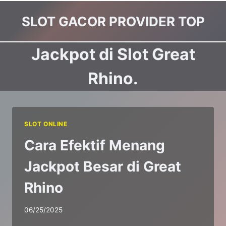
Skip
SLOT GACOR PROVIDER TOP
to
content
Jackpot di Slot Great
Rhino.
SLOT ONLINE
Cara Efektif Menang
Jackpot Besar di Great
Rhino
06/25/2025