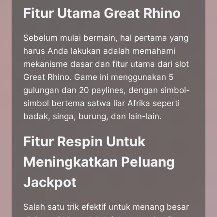
Fitur Utama Great Rhino
Sebelum mulai bermain, hal pertama yang
harus Anda lakukan adalah memahami
mekanisme dasar dan fitur utama dari slot
Great Rhino. Game ini menggunakan 5
gulungan dan 20 paylines, dengan simbol-
simbol bertema satwa liar Afrika seperti
badak, singa, burung, dan lain-lain.
Fitur Respin Untuk
Meningkatkan Peluang
Jackpot
Salah satu trik efektif untuk menang besar