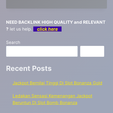
NEED BACKLINK HIGH QUALITY and RELEVANT
?
let us help.
click here
Search
Search
Recent Posts
Jackpot Bernilai Tinggi Di Slot Bonanza Gold
Ledakan Sensasi Kemenangan Jackpot
Beruntun Di Slot Bomb Bonanza