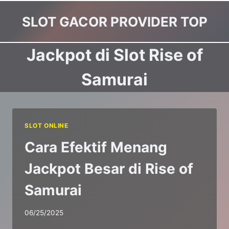
Skip
SLOT GACOR PROVIDER TOP
to
content
Jackpot di Slot Rise of
Samurai
SLOT ONLINE
Cara Efektif Menang
Jackpot Besar di Rise of
Samurai
06/25/2025