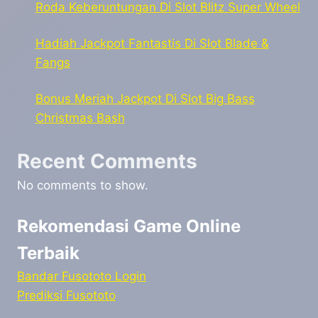
Roda Keberuntungan Di Slot Blitz Super Wheel
Hadiah Jackpot Fantastis Di Slot Blade &
Fangs
Bonus Meriah Jackpot Di Slot Big Bass
Christmas Bash
Recent Comments
No comments to show.
Rekomendasi Game Online
Terbaik
Bandar Fusototo Login
Prediksi Fusototo