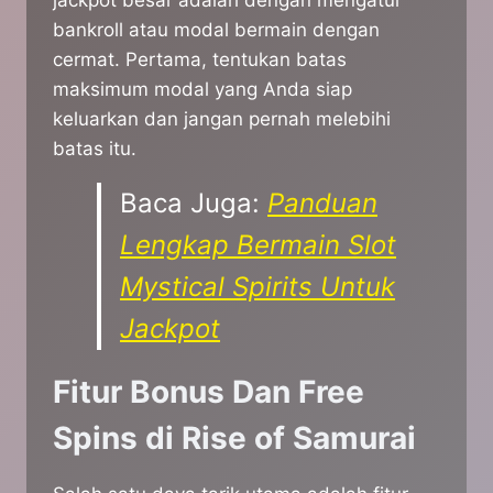
jackpot besar adalah dengan mengatur
bankroll atau modal bermain dengan
cermat. Pertama, tentukan batas
maksimum modal yang Anda siap
keluarkan dan jangan pernah melebihi
batas itu.
Baca Juga:
Panduan
Lengkap Bermain Slot
Mystical Spirits Untuk
Jackpot
Fitur Bonus Dan Free
Spins di Rise of Samurai