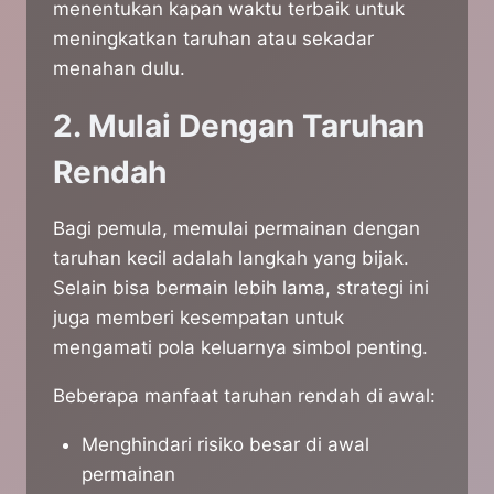
menentukan kapan waktu terbaik untuk
meningkatkan taruhan atau sekadar
menahan dulu.
2. Mulai Dengan Taruhan
Rendah
Bagi pemula, memulai permainan dengan
taruhan kecil adalah langkah yang bijak.
Selain bisa bermain lebih lama, strategi ini
juga memberi kesempatan untuk
mengamati pola keluarnya simbol penting.
Beberapa manfaat taruhan rendah di awal:
Menghindari risiko besar di awal
permainan