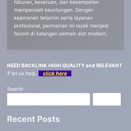
hiburan, keseruan, dan kesempatan
memperoleh keuntungan. Dengan
keamanan terjamin serta layanan
profesional, permainan ini layak menjadi
favorit di kalangan pemain slot modern.
NEED BACKLINK HIGH QUALITY and RELEVANT
?
let us help.
click here
Search
Search
Recent Posts