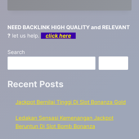
NEED BACKLINK HIGH QUALITY and RELEVANT
?
let us help.
click here
Search
Search
Recent Posts
Jackpot Bernilai Tinggi Di Slot Bonanza Gold
Ledakan Sensasi Kemenangan Jackpot
Beruntun Di Slot Bomb Bonanza