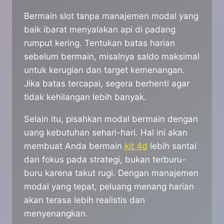
Bermain slot tanpa manajemen modal yang
baik ibarat menyalakan api di padang
rumput kering. Tentukan batas harian
sebelum bermain, misalnya saldo maksimal
untuk kerugian dan target kemenangan.
Jika batas tercapai, segera berhenti agar
tidak kehilangan lebih banyak.
Selain itu, pisahkan modal bermain dengan
uang kebutuhan sehari-hari. Hal ini akan
membuat Anda bermain
kit 4d
lebih santai
dan fokus pada strategi, bukan terburu-
buru karena takut rugi. Dengan manajemen
modal yang tepat, peluang menang harian
akan terasa lebih realistis dan
menyenangkan.