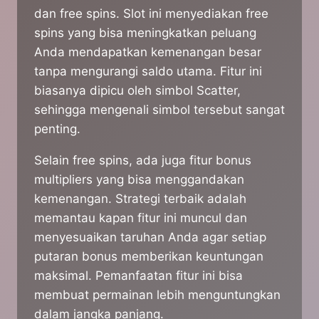
dan free spins. Slot ini menyediakan free
spins yang bisa meningkatkan peluang
Anda mendapatkan kemenangan besar
tanpa mengurangi saldo utama. Fitur ini
biasanya dipicu oleh simbol Scatter,
sehingga mengenali simbol tersebut sangat
penting.
Selain free spins, ada juga fitur bonus
multipliers yang bisa menggandakan
kemenangan. Strategi terbaik adalah
memantau kapan fitur ini muncul dan
menyesuaikan taruhan Anda agar setiap
putaran bonus memberikan keuntungan
maksimal. Pemanfaatan fitur ini bisa
membuat permainan lebih menguntungkan
dalam jangka panjang.