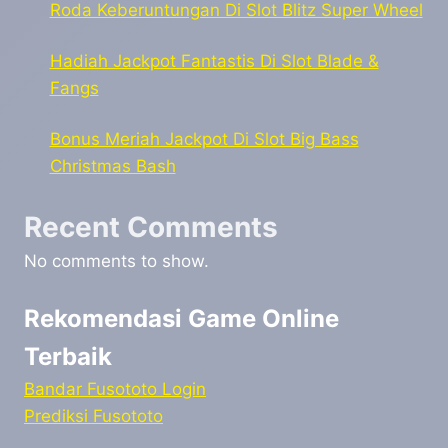
Roda Keberuntungan Di Slot Blitz Super Wheel
Hadiah Jackpot Fantastis Di Slot Blade &
Fangs
Bonus Meriah Jackpot Di Slot Big Bass
Christmas Bash
Recent Comments
No comments to show.
Rekomendasi Game Online
Terbaik
Bandar Fusototo Login
Prediksi Fusototo