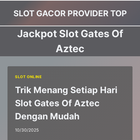
Skip
SLOT GACOR PROVIDER TOP
to
content
Jackpot Slot Gates Of
Aztec
SLOT ONLINE
Trik Menang Setiap Hari
Slot Gates Of Aztec
Dengan Mudah
10/30/2025