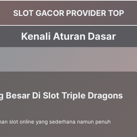
SLOT GACOR PROVIDER TOP
Kenali Aturan Dasar
Besar Di Slot Triple Dragons
inan slot online yang sederhana namun penuh