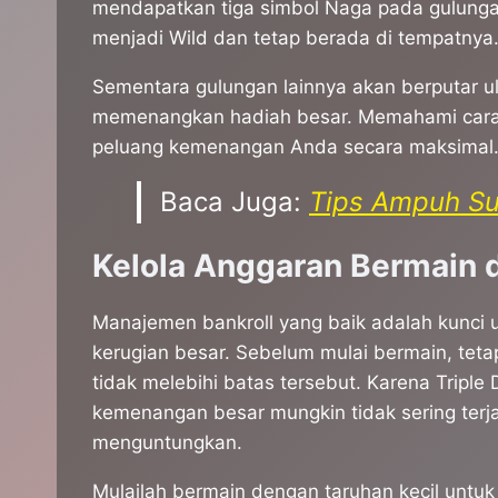
mendapatkan tiga simbol Naga pada gulungan. 
menjadi Wild dan tetap berada di tempatnya
Sementara gulungan lainnya akan berputar 
memenangkan hadiah besar. Memahami cara f
peluang kemenangan Anda secara maksimal
Baca Juga:
Tips Ampuh Suk
Kelola Anggaran Bermain 
Manajemen bankroll yang baik adalah kunci
kerugian besar. Sebelum mulai bermain, tet
tidak melebihi batas tersebut. Karena Triple 
kemenangan besar mungkin tidak sering terjadi
menguntungkan.
Mulailah bermain dengan taruhan kecil unt