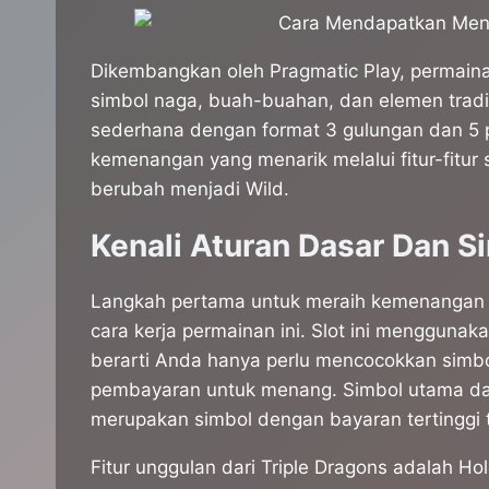
Dikembangkan oleh Pragmatic Play, permaina
simbol naga, buah-buahan, dan elemen tradis
sederhana dengan format 3 gulungan dan 5 
kemenangan yang menarik melalui fitur-fitur 
berubah menjadi Wild.
Kenali Aturan Dasar Dan S
Langkah pertama untuk meraih kemenangan 
cara kerja permainan ini. Slot ini menggunak
berarti Anda hanya perlu mencocokkan simbol
pembayaran untuk menang. Simbol utama dal
merupakan simbol dengan bayaran tertinggi t
Fitur unggulan dari Triple Dragons adalah Ho