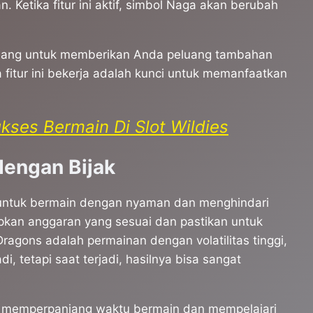
Ketika fitur ini aktif, simbol Naga akan berubah
.
ulang untuk memberikan Anda peluang tambahan
itur ini bekerja adalah kunci untuk memanfaatkan
.
ses Bermain Di Slot Wildies
dengan Bijak
 untuk bermain dengan nyaman dan menghindari
apkan anggaran yang sesuai dan pastikan untuk
Dragons adalah permainan dengan volatilitas tinggi,
, tetapi saat terjadi, hasilnya bisa sangat
uk memperpanjang waktu bermain dan mempelajari