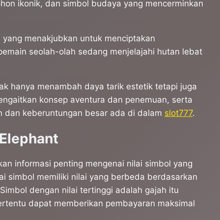
ohon ikonik, dan simbol budaya yang mencerminkan
il yang menakjubkan untuk menciptakan
pemain seolah-olah sedang menjelajahi hutan lebat
dak hanya menambah daya tarik estetik tetapi juga
ngaitkan konsep aventura dan penemuan, serta
n dan keberuntungan besar ada di dalam
slot777
.
Elephant
n informasi penting mengenai nilai simbol yang
ai simbol memiliki nilai yang berbeda berdasarkan
imbol dengan nilai tertinggi adalah gajah itu
 tertentu dapat memberikan pembayaran maksimal