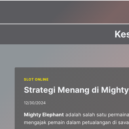
Skip
to
content
Ke
SLOT ONLINE
Strategi Menang di Mighty 
12/30/2024
Mighty Elephant
adalah salah satu permaina
mengajak pemain dalam petualangan di sava