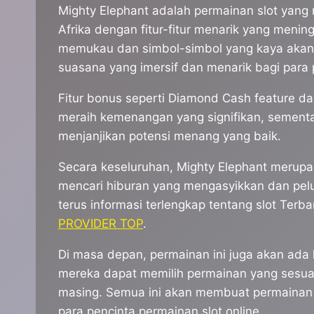
Mighty Elephant adalah permainan slot yan
Afrika dengan fitur-fitur menarik yang meni
memukau dan simbol-simbol yang kaya akan 
suasana yang imersif dan menarik bagi para
Fitur bonus seperti Diamond Cash feature d
meraih kemenangan yang signifikan, sementar
menjanjikan potensi menang yang baik.
​Secara keseluruhan, Mighty Elephant merupa
mencari hiburan yang mengasyikkan dan pelu
terus informasi terlengkap tentang slot Terba
PROVIDER TOP
.
Di masa depan, permainan ini juga akan ada 
mereka dapat memilih permainan yang sesua
masing. Semua ini akan membuat permaina
para pencinta permainan slot online.