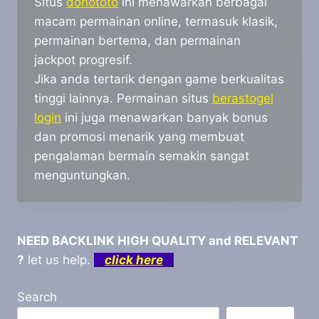
Situs
donototo
ini menawarkan berbagai
macam permainan online, termasuk klasik,
permainan bertema, dan permainan
jackpot progresif.
Jika anda tertarik dengan game berkualitas
tinggi lainnya. Permainan situs
berastogel
login
ini juga menawarkan banyak bonus
dan promosi menarik yang membuat
pengalaman bermain semakin sangat
menguntungkan.
NEED BACKLINK HIGH QUALITY and RELEVANT
?
let us help.
click here
Search