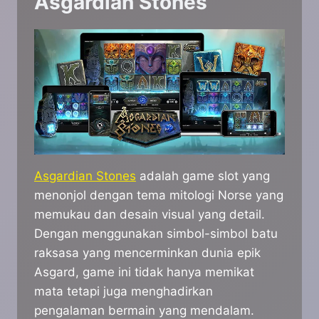
Asgardian Stones
Asgardian Stones
adalah game slot yang
menonjol dengan tema mitologi Norse yang
memukau dan desain visual yang detail.
Dengan menggunakan simbol-simbol batu
raksasa yang mencerminkan dunia epik
Asgard, game ini tidak hanya memikat
mata tetapi juga menghadirkan
pengalaman bermain yang mendalam.