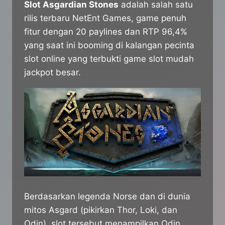
Slot Asgardian Stones
adalah salah satu
rilis terbaru NetEnt Games, game penuh
fitur dengan 20 paylines dan RTP 96,4%
yang saat ini booming di kalangan pecinta
slot online yang terbukti game slot mudah
jackpot besar.
Berdasarkan legenda Norse dan
di dunia
mitos Asgard (pikirkan Thor, Loki, dan
Odin), slot tersebut menampilkan Odin