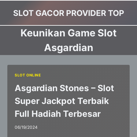
Skip
SLOT GACOR PROVIDER TOP
to
content
Keunikan Game Slot
Asgardian
SLOT ONLINE
Asgardian Stones – Slot
Super Jackpot Terbaik
Full Hadiah Terbesar
06/19/2024