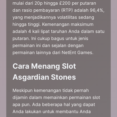
mulai dari 20p hingga £200 per putaran
dan rasio pembayaran (RTP) adalah 96,4%,
yang menjadikannya volatilitas sedang
hingga tinggi. Kemenangan maksimum
adalah 4 kali lipat taruhan Anda dalam satu
putaran. Ini cukup bagus untuk jenis
permainan ini dan sejalan dengan
permainan lainnya dari NetEnt Games.
Cara Menang Slot
Asgardian Stones
Meskipun kemenangan tidak pernah
dijamin dalam memainkan permainan slot
apa pun. Ada beberapa hal yang dapat
Anda lakukan untuk membantu Anda