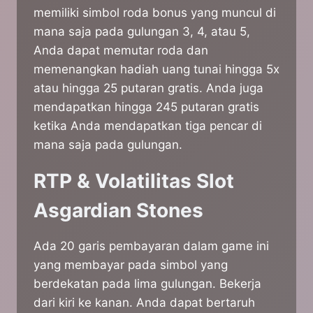
memiliki simbol roda bonus yang muncul di
mana saja pada gulungan 3, 4, atau 5,
Anda dapat memutar roda dan
memenangkan hadiah uang tunai hingga 5x
atau hingga 25 putaran gratis. Anda juga
mendapatkan hingga 245 putaran gratis
ketika Anda mendapatkan tiga pencar di
mana saja pada gulungan.
RTP & Volatilitas Slot
Asgardian Stones
Ada 20 garis pembayaran dalam game ini
yang membayar pada simbol yang
berdekatan pada lima gulungan. Bekerja
dari kiri ke kanan. Anda dapat bertaruh