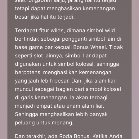
saat longsoran salju; jarang hal itu terjadi
tetapi dapat menghasilkan kemenangan
besar jika hal itu terjadi.
Terdapat fitur wilds, dimana simbol wild
bertindak sebagai pengganti simbol lain di
base game bar kecuali Bonus Wheel. Tidak
seperti slot lainnya, simbol liar dapat
digunakan untuk simbol kolosal, sehingga
berpotensi menghasilkan kemenangan
yang jauh lebih besar. Dan, jika alam liar
muncul sebagai bagian dari simbol kolosal
di garis kemenangan. Ia akan terbagi
menjadi empat atau enam alam liar.
Sehingga menghasilkan lebih banyak
peluang untuk menang.
Dan terakhir, ada Roda Bonus. Ketika Anda