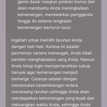
game dasar maupun putaran bonus dan
akan membantu Anda meningkatkan
kemenangan, menawarkan pengganda
hingga 4x selama rangkaian
kemenangan berturut-turut.
Ingatlah untuk memilih taruhan Anda
dengan hati-hati. Karena ini adalah
permainan varians menengah, Anda tidak
berisiko menghabiskan uang Anda. Namun
Anda tetap ingin mempertaruhkan cukup
banyak agar kemenangan menjadi
berharga. Caranya adalah dengan
menemukan keseimbangan antara
memasang taruhan sehingga Anda akan
mendapatkan kemenangan yang layak dan
meluangkan waktu Anda, sehingga Anda