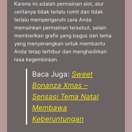
Karena ini adalah permainan slot, alur
ceritanya tidak terlalu rumit dan tidak
terlalu mempengaruhi cara Anda
memainkan permainan tersebut, selain
memberikan grafis yang bagus dan tema
yang menyenangkan untuk membantu
Anda tetap terhibur dan menghadirkan
rasa kegembiraan.
Baca Juga:
Sweet
Bonanza Xmas –
Sensasi Tema Natal
Membawa
Keberuntungan