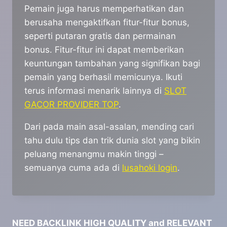
Pemain juga harus memperhatikan dan
berusaha mengaktifkan fitur-fitur bonus,
seperti putaran gratis dan permainan
bonus. Fitur-fitur ini dapat memberikan
keuntungan tambahan yang signifikan bagi
pemain yang berhasil memicunya. Ikuti
terus informasi menarik lainnya di
SLOT
GACOR PROVIDER TOP
.
Dari pada main asal-asalan, mending cari
tahu dulu tips dan trik dunia slot yang bikin
peluang menangmu makin tinggi –
semuanya cuma ada di
lusahoki login
.
NEED BACKLINK HIGH QUALITY and RELEVANT