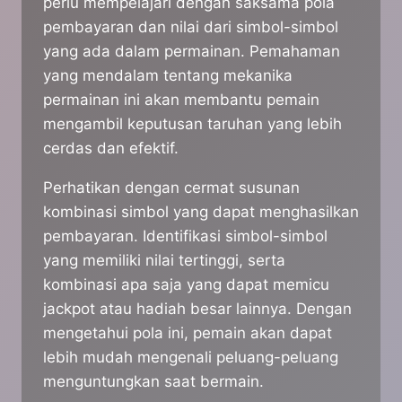
perlu mempelajari dengan saksama pola
pembayaran dan nilai dari simbol-simbol
yang ada dalam permainan. Pemahaman
yang mendalam tentang mekanika
permainan ini akan membantu pemain
mengambil keputusan taruhan yang lebih
cerdas dan efektif.
Perhatikan dengan cermat susunan
kombinasi simbol yang dapat menghasilkan
pembayaran. Identifikasi simbol-simbol
yang memiliki nilai tertinggi, serta
kombinasi apa saja yang dapat memicu
jackpot atau hadiah besar lainnya. Dengan
mengetahui pola ini, pemain akan dapat
lebih mudah mengenali peluang-peluang
menguntungkan saat bermain.