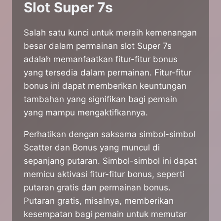
Slot Super 7s
Salah satu kunci untuk meraih kemenangan
besar dalam permainan slot Super 7s
adalah memanfaatkan fitur-fitur bonus
yang tersedia dalam permainan. Fitur-fitur
bonus ini dapat memberikan keuntungan
tambahan yang signifikan bagi pemain
yang mampu mengaktifkannya.
Perhatikan dengan saksama simbol-simbol
Scatter dan Bonus yang muncul di
sepanjang putaran. Simbol-simbol ini dapat
memicu aktivasi fitur-fitur bonus, seperti
putaran gratis dan permainan bonus.
Putaran gratis, misalnya, memberikan
kesempatan bagi pemain untuk memutar