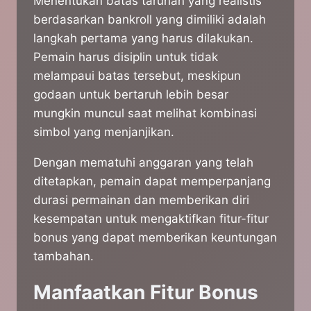
Menentukan batas taruhan yang realistis
berdasarkan bankroll yang dimiliki adalah
langkah pertama yang harus dilakukan.
Pemain harus disiplin untuk tidak
melampaui batas tersebut, meskipun
godaan untuk bertaruh lebih besar
mungkin muncul saat melihat kombinasi
simbol yang menjanjikan.
Dengan mematuhi anggaran yang telah
ditetapkan, pemain dapat memperpanjang
durasi permainan dan memberikan diri
kesempatan untuk mengaktifkan fitur-fitur
bonus yang dapat memberikan keuntungan
tambahan.
Manfaatkan Fitur Bonus