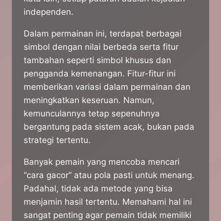
independen.
Dalam permainan ini, terdapat berbagai
simbol dengan nilai berbeda serta fitur
tambahan seperti simbol khusus dan
pengganda kemenangan. Fitur-fitur ini
memberikan variasi dalam permainan dan
meningkatkan keseruan. Namun,
kemunculannya tetap sepenuhnya
bergantung pada sistem acak, bukan pada
strategi tertentu.
Banyak pemain yang mencoba mencari
“cara gacor” atau pola pasti untuk menang.
Padahal, tidak ada metode yang bisa
menjamin hasil tertentu. Memahami hal ini
sangat penting agar pemain tidak memiliki