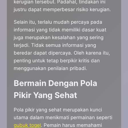
kerugian tersebut. Padahal, tindakan ini
justru dapat memperbesar risiko kerugian.
Selain itu, terlalu mudah percaya pada
informasi yang tidak memiliki dasar kuat
juga merupakan kesalahan yang sering
terjadi. Tidak semua informasi yang
beredar dapat dipercaya. Oleh karena itu,
penting untuk tetap berpikir kritis dan
menggunakan penilaian pribadi.
Bermain Dengan Pola
Pikir Yang Sehat
Pola pikir yang sehat merupakan kunci
utama dalam menikmati permainan seperti
gubuk togel
. Pemain harus memahami