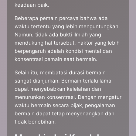
keadaan baik.
Beberapa pemain percaya bahwa ada
waktu tertentu yang lebih menguntungkan.
Namun, tidak ada bukti ilmiah yang
mendukung hal tersebut. Faktor yang lebih
berpengaruh adalah kondisi mental dan
konsentrasi pemain saat bermain.
Selain itu, membatasi durasi bermain
sangat dianjurkan. Bermain terlalu lama
dapat menyebabkan kelelahan dan
menurunkan konsentrasi. Dengan mengatur
waktu bermain secara bijak, pengalaman
bermain dapat tetap menyenangkan dan
tidak berlebihan.