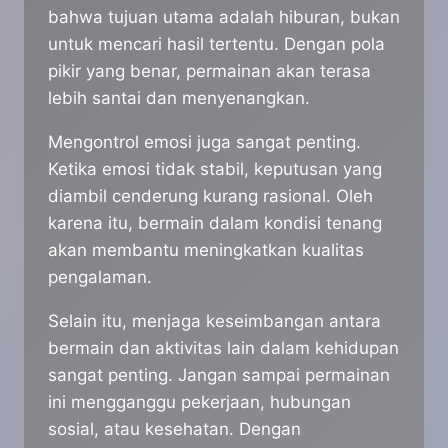
bahwa tujuan utama adalah hiburan, bukan
untuk mencari hasil tertentu. Dengan pola
pikir yang benar, permainan akan terasa
lebih santai dan menyenangkan.
Mengontrol emosi juga sangat penting.
Ketika emosi tidak stabil, keputusan yang
diambil cenderung kurang rasional. Oleh
karena itu, bermain dalam kondisi tenang
akan membantu meningkatkan kualitas
pengalaman.
Selain itu, menjaga keseimbangan antara
bermain dan aktivitas lain dalam kehidupan
sangat penting. Jangan sampai permainan
ini mengganggu pekerjaan, hubungan
sosial, atau kesehatan. Dengan