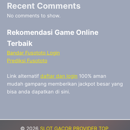
Recent Comments
No comments to show.
Rekomendasi Game Online
Terbaik
Bandar Fusototo Login
Prediksi Fusototo
Link alternatif
daftar dan login
100% aman
mudah gampang memberikan jackpot besar yang
bisa anda dapatkan di sini.
© 2026
SLOT GACOR PROVIDER TOP