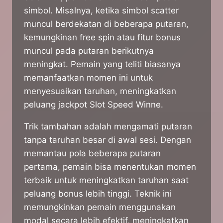
simbol. Misalnya, ketika simbol scatter
muncul berdekatan di beberapa putaran,
kemungkinan free spin atau fitur bonus
muncul pada putaran berikutnya
meningkat. Pemain yang teliti biasanya
memanfaatkan momen ini untuk
menyesuaikan taruhan, meningkatkan
peluang jackpot Slot Speed Winne.
Trik tambahan adalah mengamati putaran
tanpa taruhan besar di awal sesi. Dengan
memantau pola beberapa putaran
pertama, pemain bisa menentukan momen
terbaik untuk meningkatkan taruhan saat
peluang bonus lebih tinggi. Teknik ini
memungkinkan pemain menggunakan
modal secara lebih efektif, meningkatkan