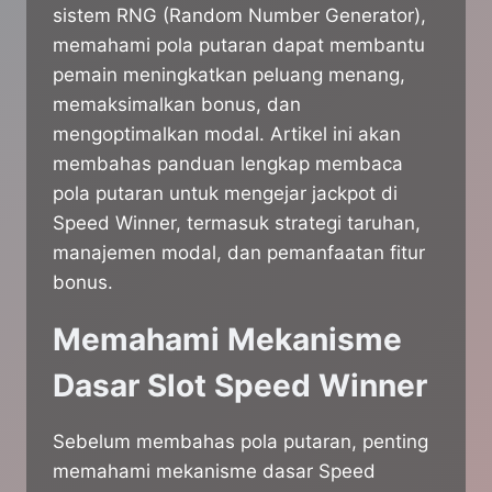
sistem RNG (Random Number Generator),
memahami pola putaran dapat membantu
pemain meningkatkan peluang menang,
memaksimalkan bonus, dan
mengoptimalkan modal. Artikel ini akan
membahas panduan lengkap membaca
pola putaran untuk mengejar jackpot di
Speed Winner, termasuk strategi taruhan,
manajemen modal, dan pemanfaatan fitur
bonus.
Memahami Mekanisme
Dasar Slot Speed Winner
Sebelum membahas pola putaran, penting
memahami mekanisme dasar Speed