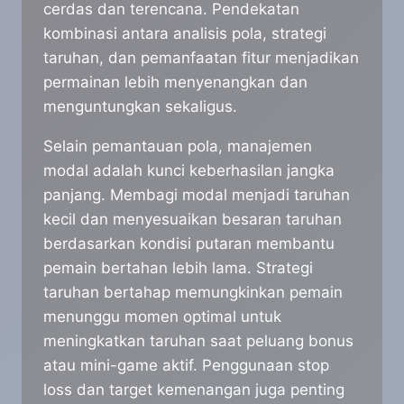
cerdas dan terencana. Pendekatan
kombinasi antara analisis pola, strategi
taruhan, dan pemanfaatan fitur menjadikan
permainan lebih menyenangkan dan
menguntungkan sekaligus.
Selain pemantauan pola, manajemen
modal adalah kunci keberhasilan jangka
panjang. Membagi modal menjadi taruhan
kecil dan menyesuaikan besaran taruhan
berdasarkan kondisi putaran membantu
pemain bertahan lebih lama. Strategi
taruhan bertahap memungkinkan pemain
menunggu momen optimal untuk
meningkatkan taruhan saat peluang bonus
atau mini-game aktif. Penggunaan stop
loss dan target kemenangan juga penting