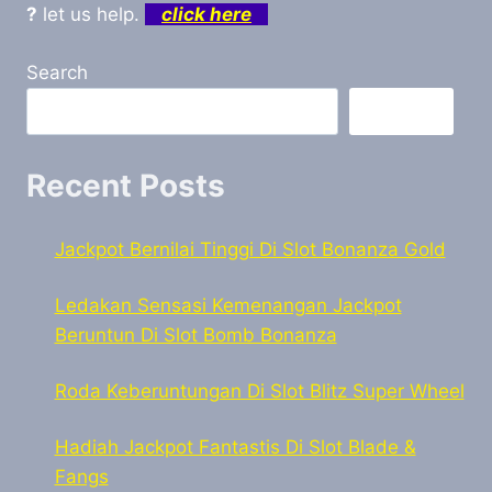
?
let us help.
click here
Search
Search
Recent Posts
Jackpot Bernilai Tinggi Di Slot Bonanza Gold
Ledakan Sensasi Kemenangan Jackpot
Beruntun Di Slot Bomb Bonanza
Roda Keberuntungan Di Slot Blitz Super Wheel
Hadiah Jackpot Fantastis Di Slot Blade &
Fangs