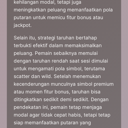
kehilangan modal, tetapi juga
meningkatkan peluang memanfaatkan pola
putaran untuk memicu fitur bonus atau
jackpot.
Selain itu, strategi taruhan bertahap
terbukti efektif dalam memaksimalkan
peluang. Pemain sebaiknya memulai
dengan taruhan rendah saat sesi dimulai
untuk mengamati pola simbol, terutama
scatter dan wild. Setelah menemukan
kecenderungan munculnya simbol premium
atau momen fitur bonus, taruhan bisa
ditingkatkan sedikit demi sedikit. Dengan
pendekatan ini, pemain tetap menjaga
modal agar tidak cepat habis, tetapi tetap
siap memanfaatkan putaran yang