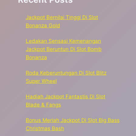
Jackpot Bernilai Tinggi Di Slot
Bonanza Gold
Ledakan Sensasi Kemenangan
Jackpot Beruntun Di Slot Bomb
Bonanza
Roda Keberuntungan Di Slot Blitz
Super Wheel
Hadiah Jackpot Fantastis Di Slot
Blade & Fangs
Bonus Meriah Jackpot Di Slot Big Bass
Christmas Bash