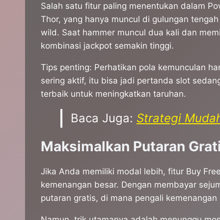
Salah satu fitur paling menentukan dalam 
Thor, yang hanya muncul di gulungan tenga
wild. Saat hammer muncul dua kali dan mem
kombinasi jackpot semakin tinggi.
Tips penting: Perhatikan pola kemunculan ha
sering aktif, itu bisa jadi pertanda slot se
terbaik untuk meningkatkan taruhan.
Baca Juga:
Strategi Muda
Maksimalkan Putaran Grat
Jika Anda memiliki modal lebih, fitur Buy Fr
kemenangan besar. Dengan membayar sejuml
putaran gratis, di mana pengali kemenangan 
Namun, trik utamanya adalah menunggu mom