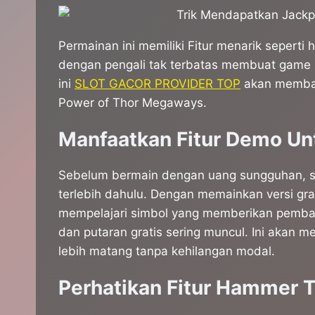
Permainan ini memiliki Fitur menarik seperti 
dengan pengali tak terbatas membuat game in
ini
SLOT GACOR PROVIDER TOP
akan membaha
Power of Thor Megaways.
Manfaatkan Fitur Demo Unt
Sebelum bermain dengan uang sungguhan, 
terlebih dahulu. Dengan memainkan versi gr
mempelajari simbol yang memberikan pembaya
dan putaran gratis sering muncul. Ini akan
lebih matang tanpa kehilangan modal.
Perhatikan Fitur Hammer 