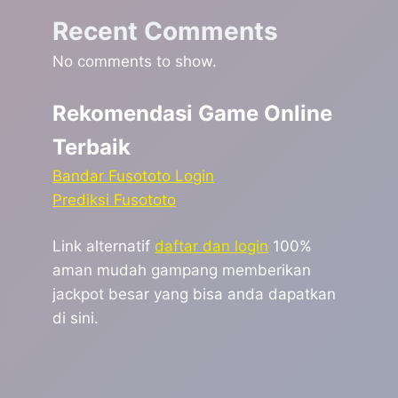
Recent Comments
No comments to show.
Rekomendasi Game Online
Terbaik
Bandar Fusototo Login
Prediksi Fusototo
Link alternatif
daftar dan login
100%
aman mudah gampang memberikan
jackpot besar yang bisa anda dapatkan
di sini.