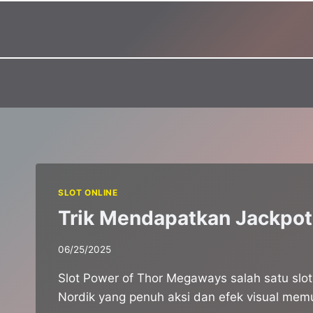
Skip
to
content
SLOT ONLINE
Trik Mendapatkan Jackpot
06/25/2025
Slot Power of Thor Megaways salah satu slot
Nordik yang penuh aksi dan efek visual mem