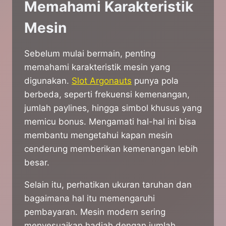
Memahami Karakteristik
Mesin
Sebelum mulai bermain, penting
memahami karakteristik mesin yang
digunakan.
Slot Argonauts
punya pola
berbeda, seperti frekuensi kemenangan,
jumlah paylines, hingga simbol khusus yang
memicu bonus. Mengamati hal-hal ini bisa
membantu mengetahui kapan mesin
cenderung memberikan kemenangan lebih
besar.
Selain itu, perhatikan ukuran taruhan dan
bagaimana hal itu memengaruhi
pembayaran. Mesin modern sering
menyesuaikan hadiah dengan jumlah