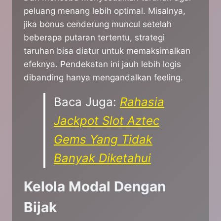
peluang menang lebih optimal. Misalnya,
jika bonus cenderung muncul setelah
beberapa putaran tertentu, strategi
taruhan bisa diatur untuk memaksimalkan
efeknya. Pendekatan ini jauh lebih logis
dibanding hanya mengandalkan feeling.
Baca Juga:
Rahasia
Jackpot Slot Aztec
Gems Yang Tidak
Banyak Diketahui
Kelola Modal Dengan
Bijak