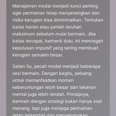
Manajemen modal menjadi kunci penting
agar permainan tetap menyenangkan dan
risiko kerugian bisa diminimalkan. Tentukan
batas harian atau jumlah taruhan
maksimum sebelum mulai bermain. Jika
batas tercapai, berhenti dulu. Ini mencegah
keputusan impulsif yang sering membuat
kerugian semakin besar.
Selain itu, pecah modal menjadi beberapa
sesi bermain. Dengan begitu, peluang
untuk memanfaatkan momen
keberuntungan lebih besar dan tekanan
mental juga lebih rendah. Prinsipnya,
bermain dengan strategi bukan hanya soal
menang, tapi juga menjaga permainan
tetap terkendali dan menyenangkan.