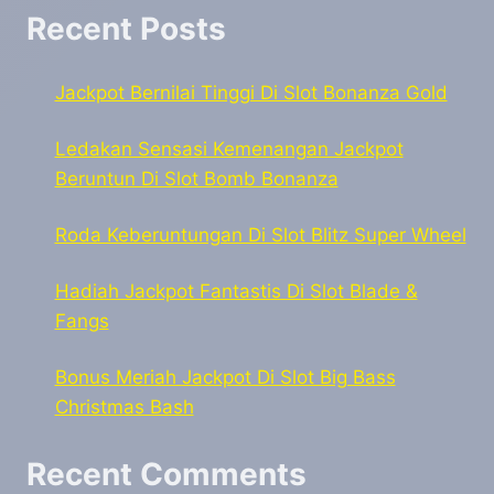
Recent Posts
Jackpot Bernilai Tinggi Di Slot Bonanza Gold
Ledakan Sensasi Kemenangan Jackpot
Beruntun Di Slot Bomb Bonanza
Roda Keberuntungan Di Slot Blitz Super Wheel
Hadiah Jackpot Fantastis Di Slot Blade &
Fangs
Bonus Meriah Jackpot Di Slot Big Bass
Christmas Bash
Recent Comments