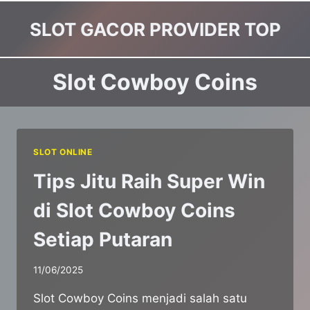
Skip
SLOT GACOR PROVIDER TOP
to
content
Slot Cowboy Coins
SLOT ONLINE
Tips Jitu Raih Super Win
di Slot Cowboy Coins
Setiap Putaran
11/06/2025
Slot Cowboy Coins menjadi salah satu