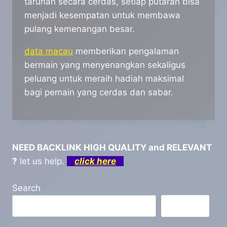
taruhan secara cerdas, setiap putaran bisa
menjadi kesempatan untuk membawa
pulang kemenangan besar.
data macau
memberikan pengalaman
bermain yang menyenangkan sekaligus
peluang untuk meraih hadiah maksimal
bagi pemain yang cerdas dan sabar.
NEED BACKLINK HIGH QUALITY and RELEVANT
?
let us help.
click here
Search
Search