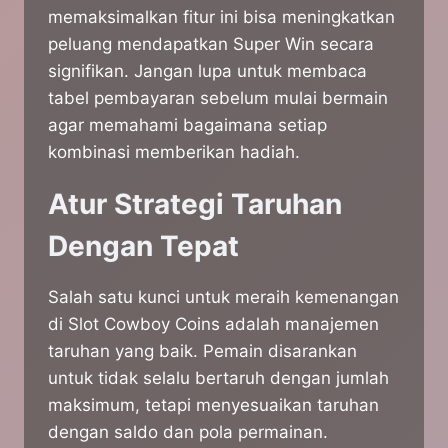
memaksimalkan fitur ini bisa meningkatkan
peluang mendapatkan Super Win secara
signifikan. Jangan lupa untuk membaca
tabel pembayaran sebelum mulai bermain
agar memahami bagaimana setiap
kombinasi memberikan hadiah.
Atur Strategi Taruhan
Dengan Tepat
Salah satu kunci untuk meraih kemenangan
di Slot Cowboy Coins adalah manajemen
taruhan yang baik. Pemain disarankan
untuk tidak selalu bertaruh dengan jumlah
maksimum, tetapi menyesuaikan taruhan
dengan saldo dan pola permainan.