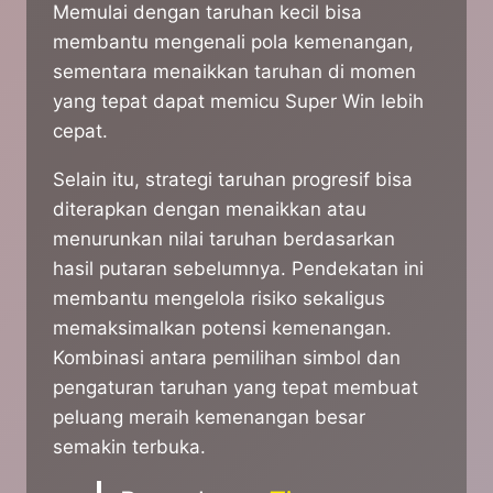
Memulai dengan taruhan kecil bisa
membantu mengenali pola kemenangan,
sementara menaikkan taruhan di momen
yang tepat dapat memicu Super Win lebih
cepat.
Selain itu, strategi taruhan progresif bisa
diterapkan dengan menaikkan atau
menurunkan nilai taruhan berdasarkan
hasil putaran sebelumnya. Pendekatan ini
membantu mengelola risiko sekaligus
memaksimalkan potensi kemenangan.
Kombinasi antara pemilihan simbol dan
pengaturan taruhan yang tepat membuat
peluang meraih kemenangan besar
semakin terbuka.