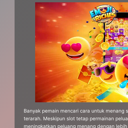
Banyak pemain mencari cara untuk menang se
terarah. Meskipun slot tetap permainan pelu
meningkatkan peluang menang dengan lebih 