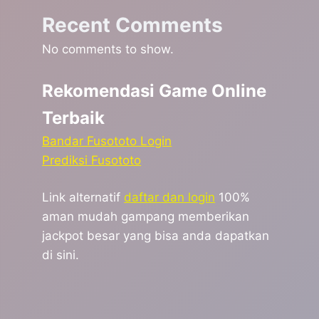
Recent Comments
No comments to show.
Rekomendasi Game Online
Terbaik
Bandar Fusototo Login
Prediksi Fusototo
Link alternatif
daftar dan login
100%
aman mudah gampang memberikan
jackpot besar yang bisa anda dapatkan
di sini.