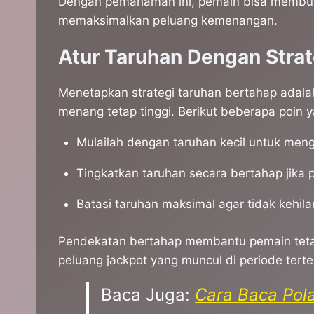
Dengan pemahaman ini, pemain bisa membuat 
memaksimalkan peluang kemenangan.
Atur Taruhan Dengan Strat
Menetapkan strategi taruhan bertahap adala
menang tetap tinggi. Berikut beberapa poin 
Mulailah dengan taruhan kecil untuk men
Tingkatkan taruhan secara bertahap jika 
Batasi taruhan maksimal agar tidak kehil
Pendekatan bertahap membantu pemain teta
peluang jackpot yang muncul di periode terte
Baca Juga:
Cara Baca Pola