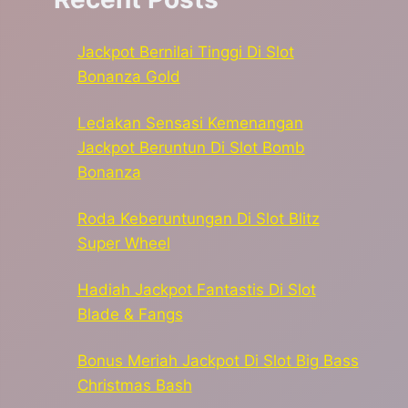
Jackpot Bernilai Tinggi Di Slot
Bonanza Gold
Ledakan Sensasi Kemenangan
Jackpot Beruntun Di Slot Bomb
Bonanza
Roda Keberuntungan Di Slot Blitz
Super Wheel
Hadiah Jackpot Fantastis Di Slot
Blade & Fangs
Bonus Meriah Jackpot Di Slot Big Bass
Christmas Bash