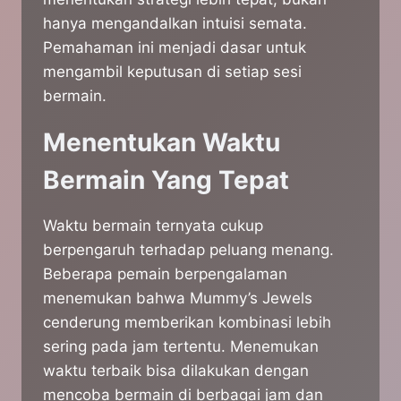
hanya mengandalkan intuisi semata.
Pemahaman ini menjadi dasar untuk
mengambil keputusan di setiap sesi
bermain.
Menentukan Waktu
Bermain Yang Tepat
Waktu bermain ternyata cukup
berpengaruh terhadap peluang menang.
Beberapa pemain berpengalaman
menemukan bahwa Mummy’s Jewels
cenderung memberikan kombinasi lebih
sering pada jam tertentu. Menemukan
waktu terbaik bisa dilakukan dengan
mencoba bermain di berbagai jam dan