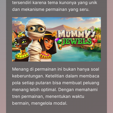
tersendiri karena tema kunonya yang unik
dan mekanisme permainan yang seru.
Menang di permainan ini bukan hanya soal
keberuntungan. Ketelitian dalam membaca
pola setiap putaran bisa membuat peluang
menang lebih optimal. Dengan memahami
tren permainan, menentukan waktu
bermain, mengelola modal.