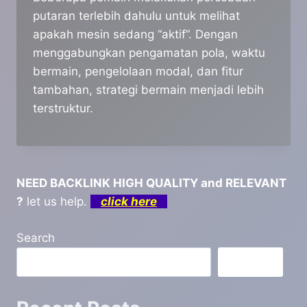
putaran terlebih dahulu untuk melihat
apakah mesin sedang “aktif”. Dengan
menggabungkan pengamatan pola, waktu
bermain, pengelolaan modal, dan fitur
tambahan, strategi bermain menjadi lebih
terstruktur.
NEED BACKLINK HIGH QUALITY and RELEVANT
?
let us help.
click here
Search
Search