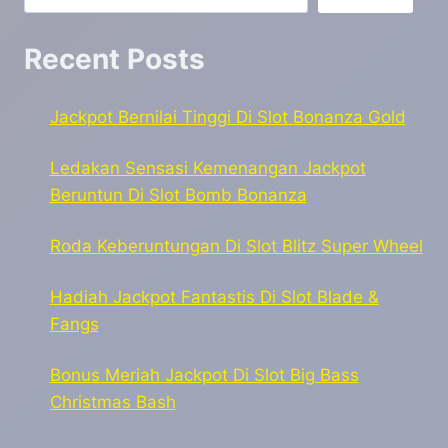
Recent Posts
Jackpot Bernilai Tinggi Di Slot Bonanza Gold
Ledakan Sensasi Kemenangan Jackpot
Beruntun Di Slot Bomb Bonanza
Roda Keberuntungan Di Slot Blitz Super Wheel
Hadiah Jackpot Fantastis Di Slot Blade &
Fangs
Bonus Meriah Jackpot Di Slot Big Bass
Christmas Bash