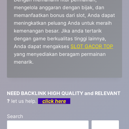
mengelola anggaran dengan bijak, dan
memanfaatkan bonus dari slot, Anda dapat
meningkatkan peluang Anda untuk meraih
kemenangan besar.
Jika anda tertarik
dengan game berkualitas tinggi lainnya,
Anda dapat mengakses
SLOT GACOR TOP
yang menyediakan beragam permainan
menarik.
NEED BACKLINK HIGH QUALITY and RELEVANT
?
let us help.
click here
Search
Search