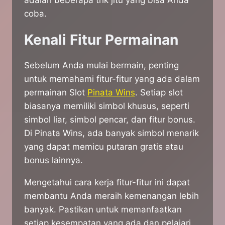
adalah beberapa trik jitu yang bisa Anda
coba.
Kenali Fitur Permainan
Sebelum Anda mulai bermain, penting
untuk memahami fitur-fitur yang ada dalam
permainan Slot
Pinata Wins
. Setiap slot
biasanya memiliki simbol khusus, seperti
simbol liar, simbol pencar, dan fitur bonus.
Di Pinata Wins, ada banyak simbol menarik
yang dapat memicu putaran gratis atau
bonus lainnya.
Mengetahui cara kerja fitur-fitur ini dapat
membantu Anda meraih kemenangan lebih
banyak. Pastikan untuk memanfaatkan
setiap kesempatan yang ada dan pelajari