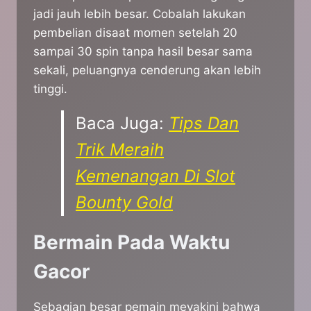
jadi jauh lebih besar. Cobalah lakukan
pembelian disaat momen setelah 20
sampai 30 spin tanpa hasil besar sama
sekali, peluangnya cenderung akan lebih
tinggi.
Baca Juga:
Tips Dan
Trik Meraih
Kemenangan Di Slot
Bounty Gold
Bermain Pada Waktu
Gacor
Sebagian besar pemain meyakini bahwa