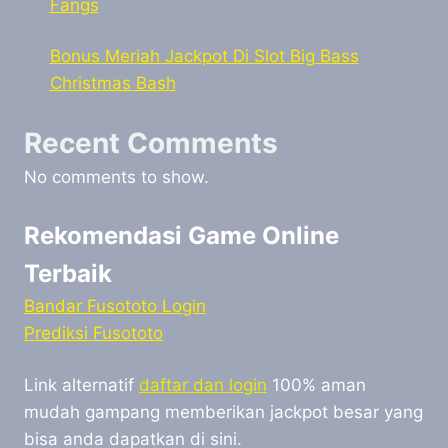
Fangs
Bonus Meriah Jackpot Di Slot Big Bass
Christmas Bash
Recent Comments
No comments to show.
Rekomendasi Game Online
Terbaik
Bandar Fusototo Login
Prediksi Fusototo
Link alternatif
daftar dan login
100% aman
mudah gampang memberikan jackpot besar yang
bisa anda dapatkan di sini.