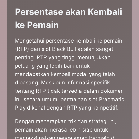
Persentase akan Kembali
ke Pemain
Mengetahui persentase kembali ke pemain
(RTP) dari slot Black Bull adalah sangat
penting. RTP yang tinggi menunjukkan
peluang yang lebih baik untuk
mendapatkan kembali modal yang telah
dipasang. Meskipun informasi spesifik
tentang RTP tidak tersedia dalam dokumen
ini, secara umum, permainan slot Pragmatic
Play dikenal dengan RTP yang kompetitif.
Dengan menerapkan trik dan strategi ini,
pemain akan merasa lebih siap untuk
memaksimalkan pengalaman bermain di