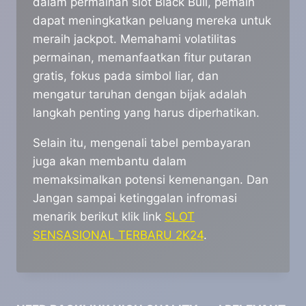
dalam permainan slot Black Bull, pemain
dapat meningkatkan peluang mereka untuk
meraih jackpot.​ Memahami volatilitas
permainan, memanfaatkan fitur putaran
gratis, fokus pada simbol liar, dan
mengatur taruhan dengan bijak adalah
langkah penting yang harus diperhatikan.
Selain itu, mengenali tabel pembayaran
juga akan membantu dalam
memaksimalkan potensi kemenangan. Dan
Jangan sampai ketinggalan infromasi
menarik berikut klik link
SLOT
SENSASIONAL TERBARU 2K24
.