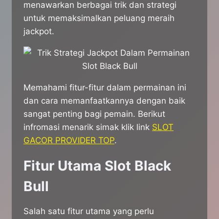
menawarkan berbagai trik dan strategi
untuk memaksimalkan peluang meraih
jackpot.​
Memahami fitur-fitur dalam permainan ini
dan cara memanfaatkannya dengan baik
sangat penting bagi pemain. Berikut
infromasi menarik simak klik link
SLOT
GACOR PROVIDER TOP
.
Fitur Utama Slot Black
Bull
Salah satu fitur utama yang perlu