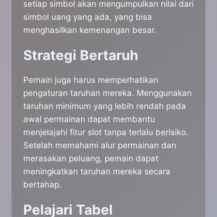
setiap simbol akan mengumpulkan nilai dari
simbol uang yang ada, yang bisa
menghasilkan kemenangan besar.
Strategi Bertaruh
Pemain juga harus memperhatikan
pengaturan taruhan mereka. Menggunakan
taruhan minimum yang lebih rendah pada
awal permainan dapat membantu
menjelajahi fitur slot tanpa terlalu berisiko.
Setelah memahami alur permainan dan
merasakan peluang, pemain dapat
meningkatkan taruhan mereka secara
bertahap.
Pelajari Tabel