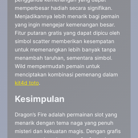
memperbesar hadiah secara signifikan.
Menjadikannya lebih menarik bagi pemain
yang ingin mengejar kemenangan besar.
Fitur putaran gratis yang dapat dipicu oleh
simbol scatter memberikan kesempatan
untuk memenangkan lebih banyak tanpa
menambah taruhan, sementara simbol.
Wild mempermudah pemain untuk
menciptakan kombinasi pemenang dalam
kit4d toto
.
Kesimpulan
Dragon’s Fire adalah permainan slot yang
menarik dengan tema naga yang penuh
misteri dan kekuatan magis. Dengan grafis