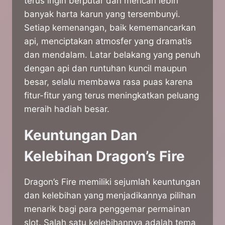
terus ingin berputar dan mencari lebih
banyak harta karun yang tersembunyi.
Setiap kemenangan, baik ke
memancarkan
api, menciptakan atmosfer yang dramatis
dan mendalam. Latar belakang yang penuh
dengan api dan runtuhan kuncil maupun
besar, selalu membawa rasa puas karena
fitur-fitur yang terus meningkatkan peluang
meraih hadiah besar.
Keuntungan Dan
Kelebihan Dragon’s Fire
Dragon’s Fire memiliki sejumlah keuntungan
dan kelebihan yang menjadikannya pilihan
menarik bagi para penggemar permainan
slot. Salah satu kelebihannya adalah tema