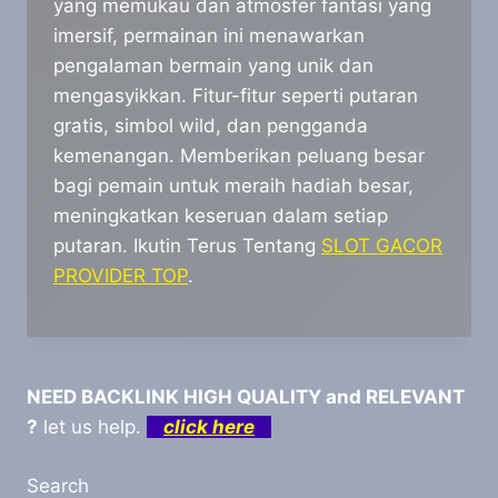
yang memukau dan atmosfer fantasi yang
imersif, permainan ini menawarkan
pengalaman bermain yang unik dan
mengasyikkan. Fitur-fitur seperti putaran
gratis, simbol wild, dan pengganda
kemenangan. Memberikan peluang besar
bagi pemain untuk meraih hadiah besar,
meningkatkan keseruan dalam setiap
putaran. Ikutin Terus Tentang
SLOT GACOR
PROVIDER TOP
.
NEED BACKLINK HIGH QUALITY and RELEVANT
?
let us help.
click here
Search