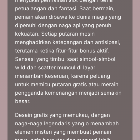
menyukai permainan slot dengan tema
petualangan dan fantasi. Saat bermain,
pemain akan dibawa ke dunia magis yang
dipenuhi dengan naga api yang penuh
kekuatan. Setiap putaran mesin
menghadirkan ketegangan dan antisipasi,
terutama ketika fitur-fitur bonus aktif.
Sensasi yang timbul saat simbol-simbol
wild dan scatter muncul di layar
menambah keseruan, karena peluang
untuk memicu putaran gratis atau meraih
pengganda kemenangan menjadi semakin
besar.
Desain grafis yang memukau, dengan
naga-naga legendaris yang
o menambah
elemen misteri yang membuat pemain