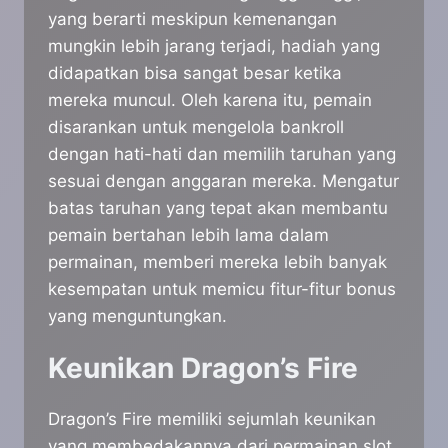
yang berarti meskipun kemenangan
mungkin lebih jarang terjadi, hadiah yang
didapatkan bisa sangat besar ketika
mereka muncul. Oleh karena itu, pemain
disarankan untuk mengelola bankroll
dengan hati-hati dan memilih taruhan yang
sesuai dengan anggaran mereka. Mengatur
batas taruhan yang tepat akan membantu
pemain bertahan lebih lama dalam
permainan, memberi mereka lebih banyak
kesempatan untuk memicu fitur-fitur bonus
yang menguntungkan.
Keunikan Dragon’s Fire
Dragon’s Fire memiliki sejumlah keunikan
yang membedakannya dari permainan slot