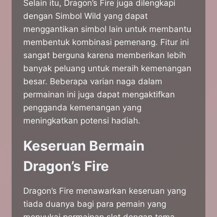
Selain itu, Dragon’s Fire juga dilengkapi
dengan Simbol Wild yang dapat
menggantikan simbol lain untuk membantu
membentuk kombinasi pemenang. Fitur ini
sangat berguna karena memberikan lebih
banyak peluang untuk meraih kemenangan
besar. Beberapa varian naga dalam
permainan ini juga dapat mengaktifkan
pengganda kemenangan yang
meningkatkan potensi hadiah.
Keseruan Bermain
Dragon’s Fire
Dragon’s Fire menawarkan keseruan yang
tiada duanya bagi para pemain yang