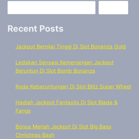
Search
Recent Posts
Jackpot Bernilai Tinggi Di Slot Bonanza Gold
Ledakan Sensasi Kemenangan Jackpot
Beruntun Di Slot Bomb Bonanza
Roda Keberuntungan Di Slot Blitz Super Wheel
Hadiah Jackpot Fantastis Di Slot Blade &
Fangs
Bonus Meriah Jackpot Di Slot Big Bass
Christmas Bash