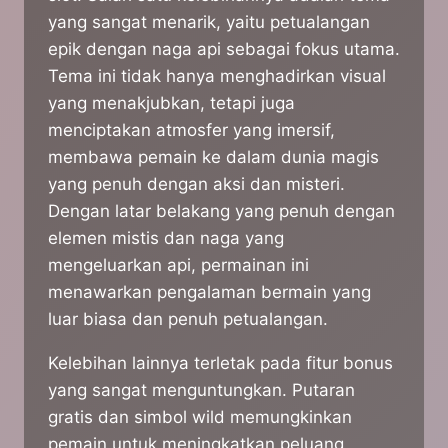
yang sangat menarik, yaitu petualangan
epik dengan naga api sebagai fokus utama.
Tema ini tidak hanya menghadirkan visual
yang menakjubkan, tetapi juga
menciptakan atmosfer yang imersif,
membawa pemain ke dalam dunia magis
yang penuh dengan aksi dan misteri.
Dengan latar belakang yang penuh dengan
elemen mistis dan naga yang
mengeluarkan api, permainan ini
menawarkan pengalaman bermain yang
luar biasa dan penuh petualangan.
Kelebihan lainnya terletak pada fitur bonus
yang sangat menguntungkan. Putaran
gratis dan simbol wild memungkinkan
pemain untuk meningkatkan peluang