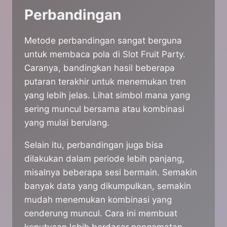
Perbandingan
Metode perbandingan sangat berguna
untuk membaca pola di Slot Fruit Party.
Caranya, bandingkan hasil beberapa
putaran terakhir untuk menemukan tren
yang lebih jelas. Lihat simbol mana yang
sering muncul bersama atau kombinasi
yang mulai berulang.
Selain itu, perbandingan juga bisa
dilakukan dalam periode lebih panjang,
misalnya beberapa sesi bermain. Semakin
banyak data yang dikumpulkan, semakin
mudah menemukan kombinasi yang
cenderung muncul. Cara ini membuat