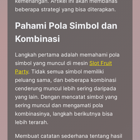
kemenangan. Artikel ini akan membahas
beberapa strategi yang bisa diterapkan.
Pahami Pola Simbol dan
Kombinasi
Langkah pertama adalah memahami pola
simbol yang muncul di mesin
Slot Fruit
Party
. Tidak semua simbol memiliki
peluang sama, dan beberapa kombinasi
cenderung muncul lebih sering daripada
yang lain. Dengan mencatat simbol yang
sering muncul dan mengamati pola
kombinasinya, langkah berikutnya bisa
lebih terarah.
Membuat catatan sederhana tentang hasil