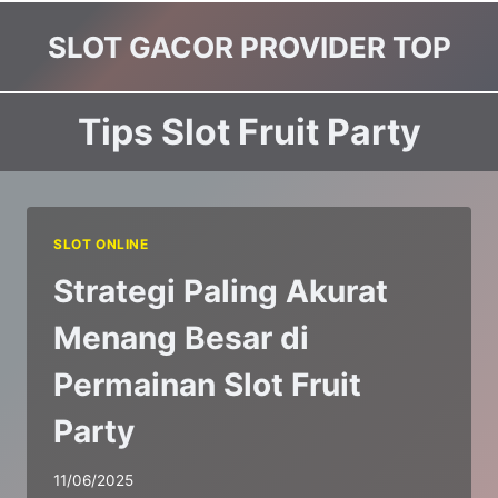
Skip
SLOT GACOR PROVIDER TOP
to
content
Tips Slot Fruit Party
SLOT ONLINE
Strategi Paling Akurat
Menang Besar di
Permainan Slot Fruit
Party
11/06/2025