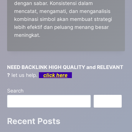
dengan sabar. Konsistensi dalam
mencatat, mengamati, dan menganalisis
kombinasi simbol akan membuat strategi
lebih efektif dan peluang menang besar
meningkat.
NEED BACKLINK HIGH QUALITY and RELEVANT
?
let us help.
click here
Search
Search
Recent Posts