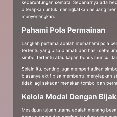
keberuntungan semata. Sebenarnya ada bebe
diterapkan untuk meningkatkan peluang me
menyenangkan.
Pahami Pola Permainan
Langkah pertama adalah memahami pola pe
tertentu yang bisa diamati dari hasil sebel
simbol tertentu atau kapan bonus muncul, lan
Selain itu, penting juga memperhatikan simbo
biasanya aktif bisa membantu menyiapkan str
tidak lagi sekadar menekan tombol dan berha
Kelola Modal Dengan Bijak
Meskipun tujuan utama adalah menang besar
batas putaran dan nominal taruhan yang n