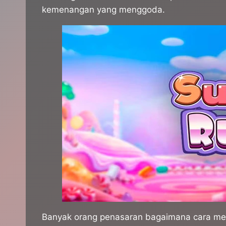
kemenangan yang menggoda.
Banyak orang penasaran bagaimana cara me