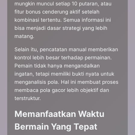
mungkin muncul setiap 10 putaran, atau
fitur bonus cenderung aktif setelah
kombinasi tertentu. Semua informasi ini
bisa menjadi dasar strategi yang lebih
matang.
Selain itu, pencatatan manual memberikan
kontrol lebih besar terhadap permainan.
Pemain tidak hanya mengandalkan
ingatan, tetapi memiliki bukti nyata untuk
menganalisis pola. Hal ini membuat proses
membaca pola gacor lebih objektif dan
terstruktur.
Memanfaatkan Waktu
Bermain Yang Tepat