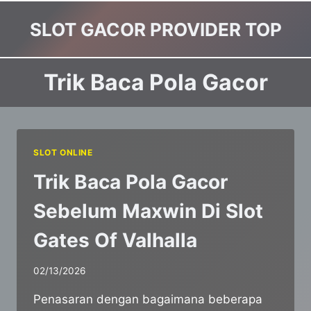
Skip
SLOT GACOR PROVIDER TOP
to
content
Trik Baca Pola Gacor
SLOT ONLINE
Trik Baca Pola Gacor
Sebelum Maxwin Di Slot
Gates Of Valhalla
02/13/2026
Penasaran dengan bagaimana beberapa