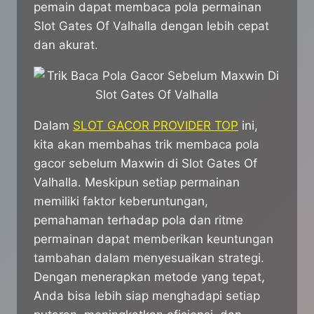
pemain dapat membaca pola permainan
Slot Gates Of Valhalla dengan lebih cepat
dan akurat.
Dalam
SLOT GACOR PROVIDER TOP
ini,
kita akan membahas trik membaca pola
gacor sebelum Maxwin di Slot Gates Of
Valhalla. Meskipun setiap permainan
memiliki faktor keberuntungan,
pemahaman terhadap pola dan ritme
permainan dapat memberikan keuntungan
tambahan dalam menyesuaikan strategi.
Dengan menerapkan metode yang tepat,
Anda bisa lebih siap menghadapi setiap