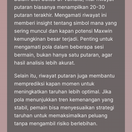
putaran biasanya menampilkan 20-30
putaran terakhir. Mengamati riwayat ini
memberi insight tentang simbol mana yang
sering muncul dan kapan potensi Maxwin
kemungkinan besar terjadi. Penting untuk
mengamati pola dalam beberapa sesi
bermain, bukan hanya satu putaran, agar
hasil analisis lebih akurat.
Selain itu, riwayat putaran juga membantu
memprediksi kapan momen untuk
meningkatkan taruhan lebih optimal. Jika
pola menunjukkan tren kemenangan yang
stabil, pemain bisa menyesuaikan strategi
taruhan untuk memaksimalkan peluang
tanpa mengambil risiko berlebihan.