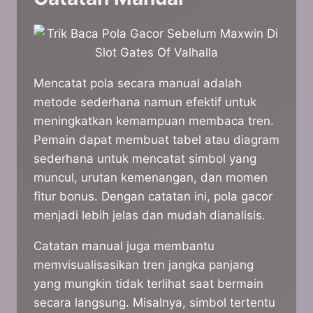
Mencatat pola secara manual adalah
metode sederhana namun efektif untuk
meningkatkan kemampuan membaca tren.
Pemain dapat membuat tabel atau diagram
sederhana untuk mencatat simbol yang
muncul, urutan kemenangan, dan momen
fitur bonus. Dengan catatan ini, pola gacor
menjadi lebih jelas dan mudah dianalisis.
Catatan manual juga membantu
memvisualisasikan tren jangka panjang
yang mungkin tidak terlihat saat bermain
secara langsung. Misalnya, simbol tertentu