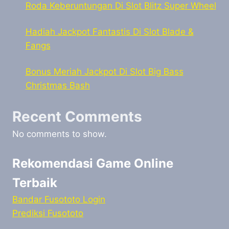
Roda Keberuntungan Di Slot Blitz Super Wheel
Hadiah Jackpot Fantastis Di Slot Blade &
Fangs
Bonus Meriah Jackpot Di Slot Big Bass
Christmas Bash
Recent Comments
No comments to show.
Rekomendasi Game Online
Terbaik
Bandar Fusototo Login
Prediksi Fusototo