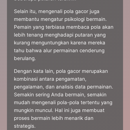
Selain itu, mengenali pola gacor juga
membantu mengatur psikologi bermain.
Pemain yang terbiasa membaca pola akan
lebih tenang menghadapi putaran yang
kurang menguntungkan karena mereka
tahu bahwa alur permainan cenderung
berulang.
Dengan kata lain, pola gacor merupakan
kombinasi antara pengamatan,
pengalaman, dan analisis data permainan.
Semakin sering Anda bermain, semakin
mudah mengenali pola-pola tertentu yang
mungkin muncul. Hal ini juga membuat
proses bermain lebih menarik dan
strategis.