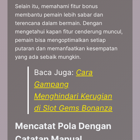
Selain itu, memahami fitur bonus
membantu pemain lebih sabar dan
terencana dalam bermain. Dengan
mengetahui kapan fitur cenderung muncul,
pemain bisa mengoptimalkan setiap
putaran dan memanfaatkan kesempatan
yang ada sebaik mungkin.
Baca Juga:
Cara
Gampang
Menghindari Kerugian
di Slot Gems Bonanza
Mencatat Pola Dengan
Catatan Manual