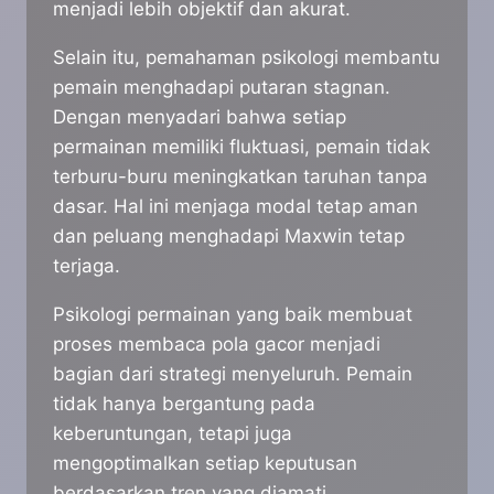
menjadi lebih objektif dan akurat.
Selain itu, pemahaman psikologi membantu
pemain menghadapi putaran stagnan.
Dengan menyadari bahwa setiap
permainan memiliki fluktuasi, pemain tidak
terburu-buru meningkatkan taruhan tanpa
dasar. Hal ini menjaga modal tetap aman
dan peluang menghadapi Maxwin tetap
terjaga.
Psikologi permainan yang baik membuat
proses membaca pola gacor menjadi
bagian dari strategi menyeluruh. Pemain
tidak hanya bergantung pada
keberuntungan, tetapi juga
mengoptimalkan setiap keputusan
berdasarkan tren yang diamati.