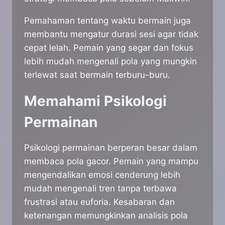
Pemahaman tentang waktu bermain juga
membantu mengatur durasi sesi agar tidak
cepat lelah. Pemain yang segar dan fokus
lebih mudah mengenali pola yang mungkin
terlewat saat bermain terburu-buru.
Memahami Psikologi
Permainan
Psikologi permainan berperan besar dalam
membaca pola gacor. Pemain yang mampu
mengendalikan emosi cenderung lebih
mudah mengenali tren tanpa terbawa
frustrasi atau euforia. Kesabaran dan
ketenangan memungkinkan analisis pola