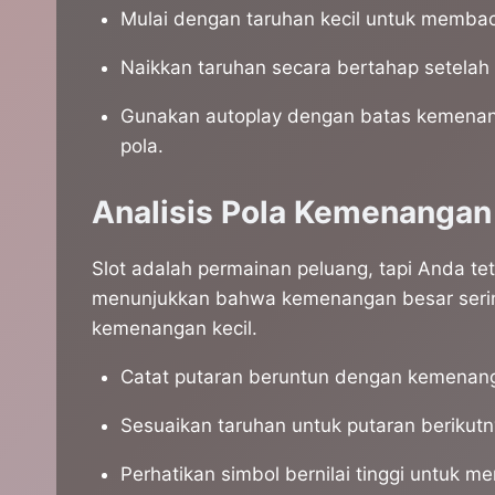
Mulai dengan taruhan kecil untuk membac
Naikkan taruhan secara bertahap setelah
Gunakan autoplay dengan batas kemenan
pola.
Analisis Pola Kemenangan
Slot adalah permainan peluang, tapi Anda teta
menunjukkan bahwa kemenangan besar serin
kemenangan kecil.
Catat putaran beruntun dengan kemenang
Sesuaikan taruhan untuk putaran berikutn
Perhatikan simbol bernilai tinggi untuk me