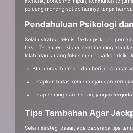
menarik, bonus melimpah, keamanan terjami
peluang menang setiap harinya tanpa hamba
Pendahuluan Psikologi da
Selain strategi teknis, faktor psikologi pe
hasil. Terlalu emosional saat menang atau k
lelah atau kurang fokus meningkatkan risiko 
Atur durasi bermain dan beri jeda antar se
Tetapkan batas kemenangan dan kerugia
Tetap tenang dan disiplin, jangan tergoda
Tips Tambahan Agar Jack
Selain strategi dasar, ada beberapa tips ta