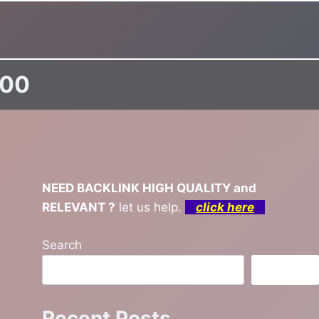
000
NEED BACKLINK HIGH QUALITY and
RELEVANT ?
let us help.
click here
Search
Search
Recent Posts