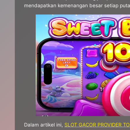
mendapatkan kemenangan besar setiap puta
Dalam artikel ini,
SLOT GACOR PROVIDER TO