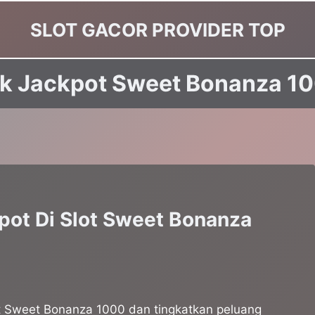
SLOT GACOR PROVIDER TOP
ik Jackpot Sweet Bonanza 1
pot Di Slot Sweet Bonanza
t Sweet Bonanza 1000 dan tingkatkan peluang