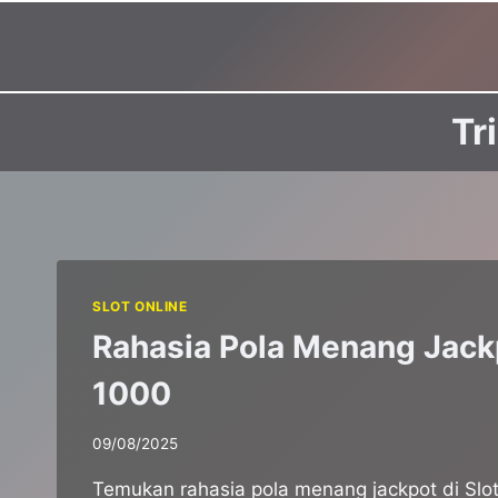
Skip
to
content
Tr
SLOT ONLINE
Rahasia Pola Menang Jack
1000
09/08/2025
Temukan rahasia pola menang jackpot di Slo