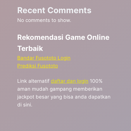
Recent Comments
No comments to show.
Rekomendasi Game Online
Terbaik
Bandar Fusototo Login
Prediksi Fusototo
Link alternatif
daftar dan login
100%
aman mudah gampang memberikan
jackpot besar yang bisa anda dapatkan
di sini.