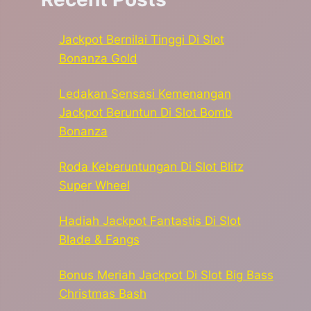
Jackpot Bernilai Tinggi Di Slot
Bonanza Gold
Ledakan Sensasi Kemenangan
Jackpot Beruntun Di Slot Bomb
Bonanza
Roda Keberuntungan Di Slot Blitz
Super Wheel
Hadiah Jackpot Fantastis Di Slot
Blade & Fangs
Bonus Meriah Jackpot Di Slot Big Bass
Christmas Bash