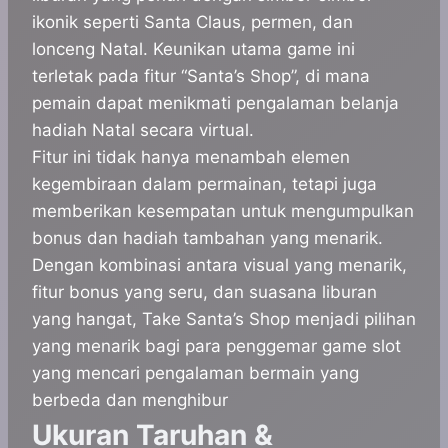
ikonik seperti Santa Claus, permen, dan
lonceng Natal. Keunikan utama game ini
terletak pada fitur “Santa’s Shop”, di mana
pemain dapat menikmati pengalaman belanja
hadiah Natal secara virtual.
Fitur ini tidak hanya menambah elemen
kegembiraan dalam permainan, tetapi juga
memberikan kesempatan untuk mengumpulkan
bonus dan hadiah tambahan yang menarik.
Dengan kombinasi antara visual yang menarik,
fitur bonus yang seru, dan suasana liburan
yang hangat, Take Santa’s Shop menjadi pilihan
yang menarik bagi para penggemar game slot
yang mencari pengalaman bermain yang
berbeda dan menghibur
Ukuran Taruhan &