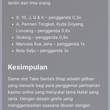
terdiri dari lima orang.
9, 10, J, Q & K – pengganda 0,3x
A, Permen Tongkat, Kuda Goyang,
Lonceng – pengganda 0,6x
Stoking – pengganda 0,9x
Manusia Kue Jahe – pengganda 1x
Bola Salju – pengganda 3x
Kesimpulan
Game slot Take Santa’s Shop adalah pilihan
yang menarik bagi para penggemar permainan
kasino online yang menyukai tema Natal yang
ceria. Dengan desain grafis yang
menggambarkan suasana liburan dengan