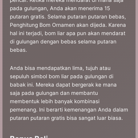
pencar. Ketika mereka mendarat di mana saja
pada gulungan, Anda akan menerima 15
putaran gratis. Selama putaran putaran bebas,
Penghitung Bom Ornamen akan dijeda. Karena
hal ini terjadi, bom liar apa pun akan mendarat
di gulungan dengan bebas selama putaran
bebas.
Anda bisa mendapatkan lima, tujuh atau
sepuluh simbol bom liar pada gulungan di
babak ini. Mereka dapat bergerak ke mana
saja pada gulungan dan membantu
membentuk lebih banyak kombinasi
pemenang. Ini berarti kemenangan Anda dalam
putaran putaran gratis bisa sangat luar biasa.