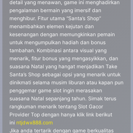
detail yang menawan, game ini menghadirkan
pengalaman bermain yang imersif dan
menghibur. Fitur utama “Santa’s Shop”
menambahkan elemen kejutan dan
kesenangan dengan memungkinkan pemain
untuk mengumpulkan hadiah dan bonus
tambahan. Kombinasi antara visual yang
menarik, fitur bonus yang mengasyikkan, dan
suasana Natal yang hangat menjadikan Take
Santa’s Shop sebagai opsi yang menarik untuk
dinikmati selama musim liburan atau kapan pun
penggemar game slot ingin merasakan
suasana Natal sepanjang tahun. Simak terus
rangkuman menarik tentang Slot Gacor
Provider Top dengan hanya klik link berikut
ini
ntjdwx888.com
Jika anda tertarik dengan game berkualitas