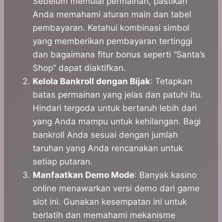
Sebelum memulai permainan, pastikan
Anda memahami aturan main dan tabel
pembayaran. Ketahui kombinasi simbol
yang memberikan pembayaran tertinggi
dan bagaimana fitur bonus seperti “Santa’s
Shop” dapat diaktifkan.
Kelola Bankroll dengan Bijak
: Tetapkan
batas permainan yang jelas dan patuhi itu.
Hindari tergoda untuk bertaruh lebih dari
yang Anda mampu untuk kehilangan. Bagi
bankroll Anda sesuai dengan jumlah
taruhan yang Anda rencanakan untuk
setiap putaran.
Manfaatkan Demo Mode
: Banyak kasino
online menawarkan versi demo dari game
slot ini. Gunakan kesempatan ini untuk
berlatih dan memahami mekanisme