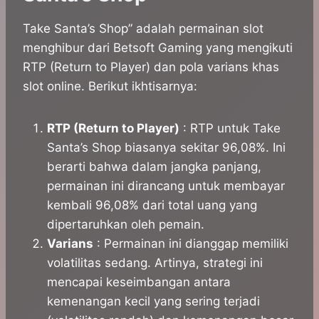
Take Santa’s Shop” adalah permainan slot
menghibur dari Betsoft Gaming yang mengikuti
RTP (Return to Player) dan pola varians khas
slot online. Berikut ikhtisarnya:
RTP (Return to Player)
: RTP untuk Take
Santa’s Shop biasanya sekitar 96,08%. Ini
berarti bahwa dalam jangka panjang,
permainan ini dirancang untuk membayar
kembali 96,08% dari total uang yang
dipertaruhkan oleh pemain.
Varians
: Permainan ini dianggap memiliki
volatilitas sedang. Artinya, strategi ini
mencapai keseimbangan antara
kemenangan kecil yang sering terjadi