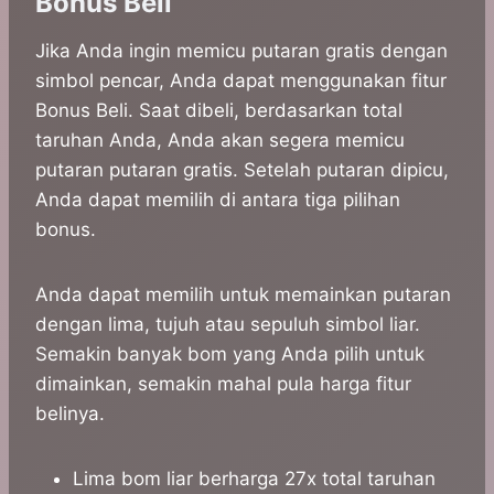
Bonus Beli
Jika Anda ingin memicu putaran gratis dengan
simbol pencar, Anda dapat menggunakan fitur
Bonus Beli. Saat dibeli, berdasarkan total
taruhan Anda, Anda akan segera memicu
putaran putaran gratis. Setelah putaran dipicu,
Anda dapat memilih di antara tiga pilihan
bonus.
Anda dapat memilih untuk memainkan putaran
dengan lima, tujuh atau sepuluh simbol liar.
Semakin banyak bom yang Anda pilih untuk
dimainkan, semakin mahal pula harga fitur
belinya.
Lima bom liar berharga 27x total taruhan