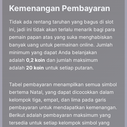
Kemenangan Pembayaran
Tidak ada rentang taruhan yang bagus di slot
ini, jadi ini tidak akan terlalu menarik bagi para
pemain papan atas yang suka menghabiskan
banyak uang untuk permainan online. Jumlah
minimum yang dapat Anda belanjakan
adalah
0,2 koin
dan jumlah maksimum
adalah
20 koin
untuk setiap putaran.
Tabel pembayaran menampilkan semua simbol
bertema Natal, yang dapat dicocokkan dalam
kelompok tiga, empat, dan lima pada garis
pembayaran untuk mendapatkan kemenangan.
Berikut adalah pembayaran maksimum yang
tersedia untuk setiap kelompok simbol yang