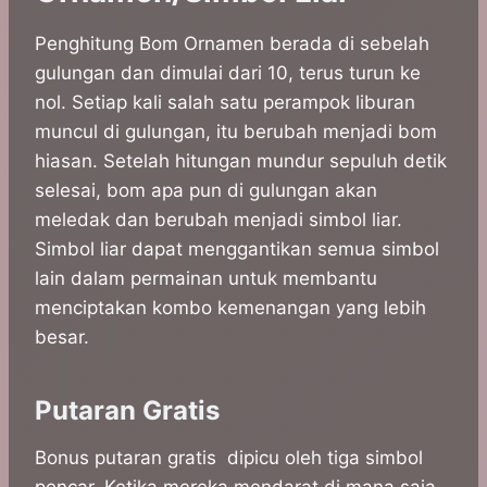
Penghitung Bom Ornamen berada di sebelah
gulungan dan dimulai dari 10, terus turun ke
nol. Setiap kali salah satu perampok liburan
muncul di gulungan, itu berubah menjadi bom
hiasan. Setelah hitungan mundur sepuluh detik
selesai, bom apa pun di gulungan akan
meledak dan berubah menjadi simbol liar.
Simbol liar dapat menggantikan semua simbol
lain dalam permainan untuk membantu
menciptakan kombo kemenangan yang lebih
besar.
Putaran Gratis
Bonus putaran gratis dipicu oleh tiga simbol