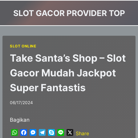
Skip
SLOT GACOR PROVIDER TOP
to
content
SLOT ONLINE
Take Santa’s Shop – Slot
Gacor Mudah Jackpot
Super Fantastis
06/17/2024
Bagikan
W
F
M
T
S
L
X
Share