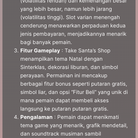
(volatilitas rendah) dan kemenangan besar
yang lebih besar, namun lebih jarang
(volatilitas tinggi). Slot varian menengah
cenderung menawarkan perpaduan kedua
jenis pembayaran, menjadikannya menarik
bagi banyak pemain.
Fitur Gameplay
: Take Santa’s Shop
menampilkan tema Natal dengan
Sinterklas, dekorasi liburan, dan simbol
perayaan. Permainan ini mencakup
berbagai fitur bonus seperti putaran gratis,
simbol liar, dan opsi “Fitur Beli” yang unik di
mana pemain dapat membeli akses
langsung ke putaran putaran gratis.
Pengalaman
: Pemain dapat menikmati
tema game yang menarik, grafik mendetail,
dan soundtrack musiman sambil