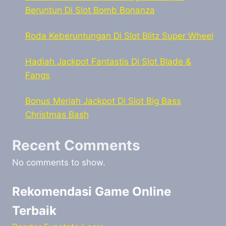
Beruntun Di Slot Bomb Bonanza
Roda Keberuntungan Di Slot Blitz Super Wheel
Hadiah Jackpot Fantastis Di Slot Blade &
Fangs
Bonus Meriah Jackpot Di Slot Big Bass
Christmas Bash
Recent Comments
No comments to show.
Rekomendasi Game Online
Terbaik