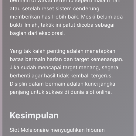
bermain di waktu tertentu seperti malam hari
atau setelah reset sistem cenderung
memberikan hasil lebih baik. Meski belum ada
bukti ilmiah, taktik ini patut dicoba sebagai
bagian dari eksplorasi.
Yang tak kalah penting adalah menetapkan
batas bermain harian dan target kemenangan.
Jika sudah mencapai target menang, segera
berhenti agar hasil tidak kembali tergerus.
Disiplin dalam bermain adalah kunci jangka
panjang untuk sukses di dunia slot online.
Kesimpulan
Slot Moleionaire menyuguhkan hiburan