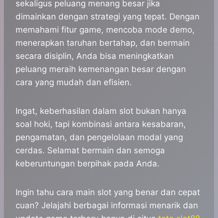
sekaligus peluang menang besar jika
dimainkan dengan strategi yang tepat. Dengan
memahami fitur game, mencoba mode demo,
menerapkan taruhan bertahap, dan bermain
secara disiplin, Anda bisa meningkatkan
peluang meraih kemenangan besar dengan
cara yang mudah dan efisien.
Ingat, keberhasilan dalam slot bukan hanya
soal hoki, tapi kombinasi antara kesabaran,
pengamatan, dan pengelolaan modal yang
cerdas. Selamat bermain dan semoga
keberuntungan berpihak pada Anda.
Ingin tahu cara main slot yang benar dan cepat
cuan? Jelajahi berbagai informasi menarik dan