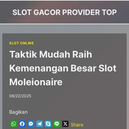
Skip
SLOT GACOR PROVIDER TOP
to
content
SLOT ONLINE
Taktik Mudah Raih
Kemenangan Besar Slot
Moleionaire
06/22/2025
Bagikan
W
F
M
T
S
L
X
Share