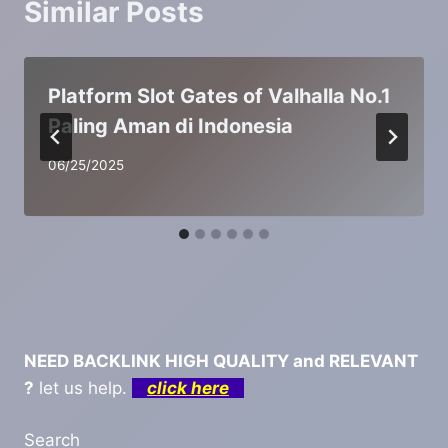
Similar Posts
Platform Slot Gates of Valhalla No.1
Paling Aman di Indonesia
06/25/2025
NEED BACKLINK HIGH QUALITY and RELEVANT
?
let us help.
click here
Search