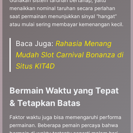
Gunakan sistem taruhan bertahap, yaitu
menaikkan nominal taruhan secara perlahan
saat permainan menunjukkan sinyal “hangat”
atau mulai sering membayar kemenangan kecil.
Baca Juga:
Rahasia Menang
Mudah Slot Carnival Bonanza di
Situs KIT4D
Bermain Waktu yang Tepat
& Tetapkan Batas
Faktor waktu juga bisa memengaruhi performa
permainan. Beberapa pemain percaya bahwa