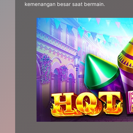
t
e
s
e
p
e
kemenangan besar saat bermain.
s
b
e
g
e
A
o
n
r
p
o
g
a
p
k
e
m
r