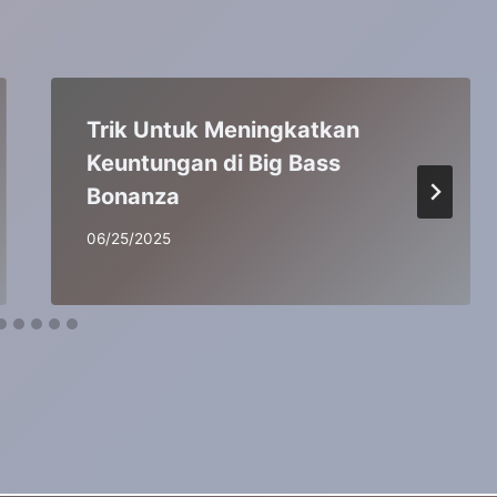
Trik Untuk Meningkatkan
Keuntungan di Big Bass
Bonanza
06/25/2025