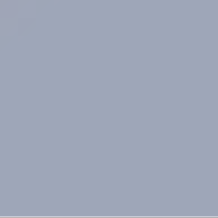
DORAHOKI – Situs Slot Gacor
Dengan Jackpot Besar
05/11/2025