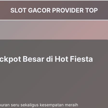
SLOT GACOR PROVIDER TOP
ckpot Besar di Hot Fiesta
buran seru sekaligus kesempatan meraih