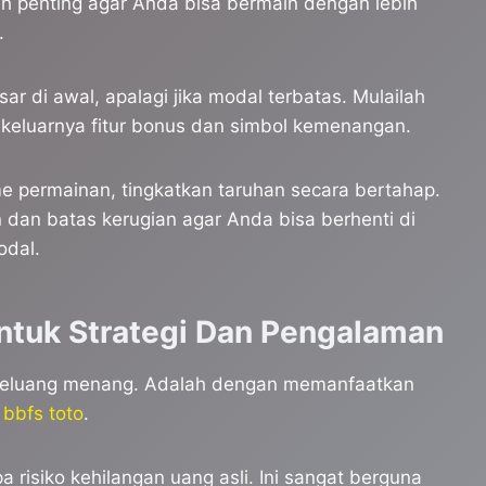
ah penting agar Anda bisa bermain dengan lebih
.
 di awal, apalagi jika modal terbatas. Mulailah
 keluarnya fitur bonus dan simbol kemenangan.
e permainan, tingkatkan taruhan secara bertahap.
n dan batas kerugian agar Anda bisa berhenti di
odal.
tuk Strategi Dan Pengalaman
n peluang menang. Adalah dengan memanfaatkan
s
bbfs toto
.
isiko kehilangan uang asli. Ini sangat berguna