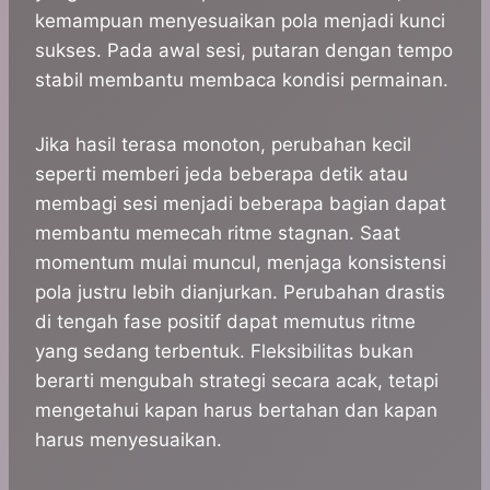
kemampuan menyesuaikan pola menjadi kunci
sukses. Pada awal sesi, putaran dengan tempo
stabil membantu membaca kondisi permainan.
Jika hasil terasa monoton, perubahan kecil
seperti memberi jeda beberapa detik atau
membagi sesi menjadi beberapa bagian dapat
membantu memecah ritme stagnan. Saat
momentum mulai muncul, menjaga konsistensi
pola justru lebih dianjurkan. Perubahan drastis
di tengah fase positif dapat memutus ritme
yang sedang terbentuk. Fleksibilitas bukan
berarti mengubah strategi secara acak, tetapi
mengetahui kapan harus bertahan dan kapan
harus menyesuaikan.