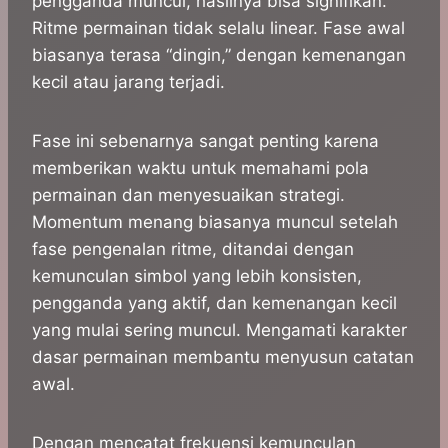
pengganda muncul, hasilnya bisa signifikan.
Ritme permainan tidak selalu linear. Fase awal
biasanya terasa “dingin,” dengan kemenangan
kecil atau jarang terjadi.
Fase ini sebenarnya sangat penting karena
memberikan waktu untuk memahami pola
permainan dan menyesuaikan strategi.
Momentum menang biasanya muncul setelah
fase pengenalan ritme, ditandai dengan
kemunculan simbol yang lebih konsisten,
pengganda yang aktif, dan kemenangan kecil
yang mulai sering muncul. Mengamati karakter
dasar permainan membantu menyusun catatan
awal.
Dengan mencatat frekuensi kemunculan