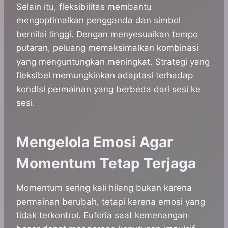
Selain itu, fleksibilitas membantu
mengoptimalkan pengganda dan simbol
bernilai tinggi. Dengan menyesuaikan tempo
putaran, peluang memaksimalkan kombinasi
yang menguntungkan meningkat. Strategi yang
fleksibel memungkinkan adaptasi terhadap
kondisi permainan yang berbeda dari sesi ke
sesi.
Mengelola Emosi Agar
Momentum Tetap Terjaga
Momentum sering kali hilang bukan karena
permainan berubah, tetapi karena emosi yang
tidak terkontrol. Euforia saat kemenangan