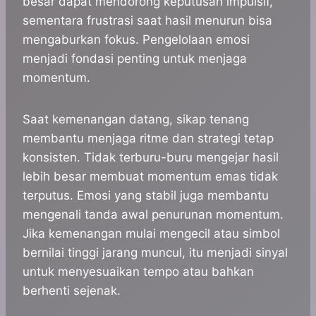
besar dapat mendorong keputusan impulsif,
sementara frustrasi saat hasil menurun bisa
mengaburkan fokus. Pengelolaan emosi
menjadi fondasi penting untuk menjaga
momentum.
Saat kemenangan datang, sikap tenang
membantu menjaga ritme dan strategi tetap
konsisten. Tidak terburu-buru mengejar hasil
lebih besar membuat momentum emas tidak
terputus. Emosi yang stabil juga membantu
mengenali tanda awal penurunan momentum.
Jika kemenangan mulai mengecil atau simbol
bernilai tinggi jarang muncul, itu menjadi sinyal
untuk menyesuaikan tempo atau bahkan
berhenti sejenak.