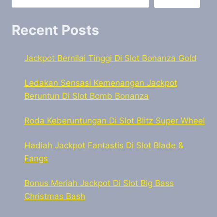
Recent Posts
Jackpot Bernilai Tinggi Di Slot Bonanza Gold
Ledakan Sensasi Kemenangan Jackpot
Beruntun Di Slot Bomb Bonanza
Roda Keberuntungan Di Slot Blitz Super Wheel
Hadiah Jackpot Fantastis Di Slot Blade &
Fangs
Bonus Meriah Jackpot Di Slot Big Bass
Christmas Bash