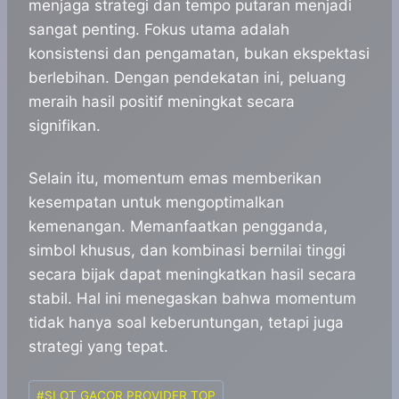
menjaga strategi dan tempo putaran menjadi
sangat penting. Fokus utama adalah
konsistensi dan pengamatan, bukan ekspektasi
berlebihan. Dengan pendekatan ini, peluang
meraih hasil positif meningkat secara
signifikan.
Selain itu, momentum emas memberikan
kesempatan untuk mengoptimalkan
kemenangan. Memanfaatkan pengganda,
simbol khusus, dan kombinasi bernilai tinggi
secara bijak dapat meningkatkan hasil secara
stabil. Hal ini menegaskan bahwa momentum
tidak hanya soal keberuntungan, tetapi juga
strategi yang tepat.
Post
#
SLOT GACOR PROVIDER TOP