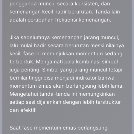
pengganda muncul secara konsisten, dan
kemenangan kecil hadir berurutan. Tanda lain
adalah perubahan frekuensi kemenangan.
Jika sebelumnya kemenangan jarang muncul,
lalu mulai hadir secara berurutan meski nilainya
kecil, fase ini menunjukkan momentum sedang
terbentuk. Mengamati pola kombinasi simbol
juga penting. Simbol yang jarang muncul tetapi
bernilai tinggi bisa menjadi indikator bahwa
momentum emas akan berlangsung lebih lama.
Mengetahui tanda-tanda ini memungkinkan
setiap sesi dijalankan dengan lebih terstruktur
dan efektif.
Saat fase momentum emas berlangsung,