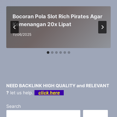
Bocoran Pola Slot Rich Pirates Agar
Kemenangan 20x Lipat
11/06/2025
NEED BACKLINK HIGH QUALITY and RELEVANT
?
let us help.
click here
Search
Search