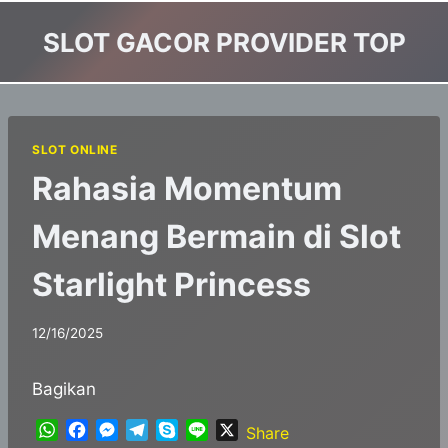
Skip
SLOT GACOR PROVIDER TOP
to
content
SLOT ONLINE
Rahasia Momentum
Menang Bermain di Slot
Starlight Princess
12/16/2025
Bagikan
W
F
M
T
S
L
X
Share