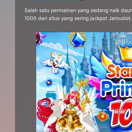
h
a
e
e
k
i
a
c
s
l
y
n
Salah satu permainan yang sedang naik daun 
t
e
s
e
p
e
1000 dari situs yang sering jackpot Jamuslot.
s
b
e
g
e
A
o
n
r
p
o
g
a
p
k
e
m
r