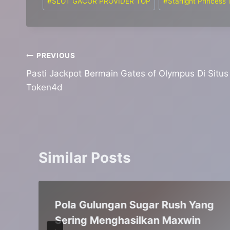
#
SLOT GACOR PROVIDER TOP
#
Starlight Princess
Post
PREVIOUS
Pasti Jackpot Bermain Gates of Olympus Di Situs
navigation
Token4d
Similar Posts
Pola Gulungan Sugar Rush Yang
Sering Menghasilkan Maxwin