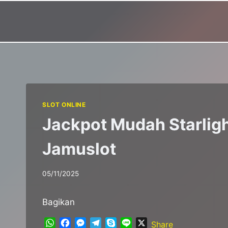
Skip
to
content
SLOT ONLINE
Jackpot Mudah Starligh
Jamuslot
05/11/2025
Bagikan
W
F
M
T
S
L
X
Share