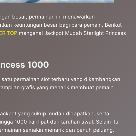
gan besar, permainan ini menawarkan
tkan keuntungan besar bagi para pemain. Berikut
ER TOP
mengenai Jackpot Mudah Starlight Princess
rincess 1000
h satu permainan slot terbaru yang dikembangkan
 tampilan grafis yang menarik membuat pemain
 jackpot yang cukup mudah didapatkan, serta
a 1000 kali lipat dari taruhan awal. Selain itu,
permainan semakin menarik dan penuh peluang.