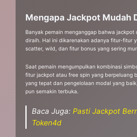
Mengapa Jackpot Mudah Di
Banyak pemain menganggap bahwa jackpot di
diraih. Hal ini dikarenakan adanya fitur-fit
scatter, wild, dan fitur bonus yang sering mu
Saat pemain mengumpulkan kombinasi simbo
fitur jackpot atau free spin yang berpeluan
yang tepat dan pengelolaan modal yang baik
pun semakin terbuka.
Baca Juga:
Pasti Jackpot Ber
Token4d