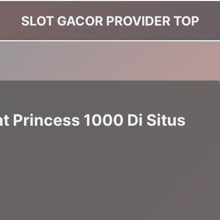
SLOT GACOR PROVIDER TOP
t Princess 1000 Di Situs