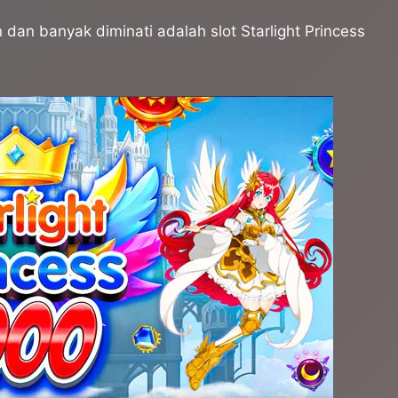
dan banyak diminati adalah slot Starlight Princess