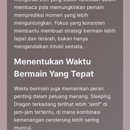
membaca pola memungkinkan pemain
memprediksi momen yang lebih
menguntungkan. Fokus yang konsisten
membantu membuat strategi bermain lebih
tepat dan terarah, bukan hanya
mengandalkan intuisi semata.
Menentukan Waktu
Bermain Yang Tepat
Waktu bermain juga memainkan peran
penting dalam peluang menang. Sleeping
Dragon terkadang terlihat lebih “aktif” di
jam-jam tertentu, di mana kombinasi
kemenangan cenderung lebih sering
muncul.