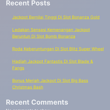
Recent Posts
Jackpot Bernilai Tinggi Di Slot Bonanza Gold
Ledakan Sensasi Kemenangan Jackpot
Beruntun Di Slot Bomb Bonanza
Roda Keberuntungan Di Slot Blitz Super Wheel
Hadiah Jackpot Fantastis Di Slot Blade &
Fangs
Bonus Meriah Jackpot Di Slot Big Bass
Christmas Bash
Recent Comments