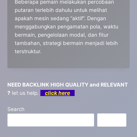
Beberapa pemain melakukan percobaan
putaran terlebih dahulu untuk melihat
apakah mesin sedang “aktif”. Dengan
menggabungkan pengamatan pola, waktu
bermain, pengelolaan modal, dan fitur
tambahan, strategi bermain menjadi lebih
terstruktur.
NEED BACKLINK HIGH QUALITY and RELEVANT
?
let us help.
click here
Search
Search