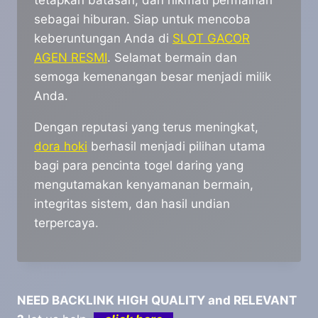
sebagai hiburan. Siap untuk mencoba
keberuntungan Anda di
SLOT GACOR
AGEN RESMI
. Selamat bermain dan
semoga kemenangan besar menjadi milik
Anda.
Dengan reputasi yang terus meningkat,
dora hoki
berhasil menjadi pilihan utama
bagi para pencinta togel daring yang
mengutamakan kenyamanan bermain,
integritas sistem, dan hasil undian
terpercaya.
NEED BACKLINK HIGH QUALITY and RELEVANT