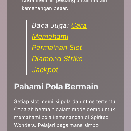
Anda memiliki peluang untuk meraih
kemenangan besar.
Baca Juga:
Cara
Memahami
Permainan Slot
Diamond Strike
Jackpot
Pahami Pola Bermain
Setiap slot memiliki pola dan ritme tertentu.
Cobalah bermain dalam mode demo untuk
memahami pola kemenangan di Spirited
Wonders. Pelajari bagaimana simbol