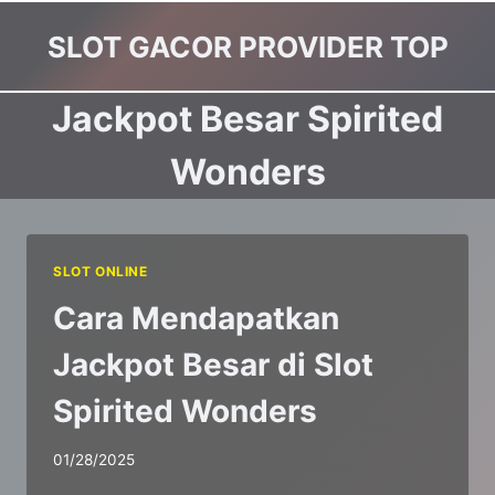
Skip
SLOT GACOR PROVIDER TOP
to
content
Jackpot Besar Spirited
Wonders
SLOT ONLINE
Cara Mendapatkan
Jackpot Besar di Slot
Spirited Wonders
01/28/2025