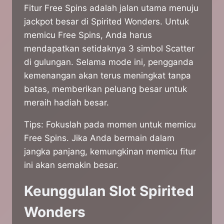
Fitur Free Spins adalah jalan utama menuju
jackpot besar di Spirited Wonders. Untuk
memicu Free Spins, Anda harus
mendapatkan setidaknya 3 simbol Scatter
di gulungan. Selama mode ini, pengganda
kemenangan akan terus meningkat tanpa
batas, memberikan peluang besar untuk
meraih hadiah besar.
Tips: Fokuslah pada momen untuk memicu
Free Spins. Jika Anda bermain dalam
jangka panjang, kemungkinan memicu fitur
ini akan semakin besar.
Keunggulan Slot Spirited
Wonders