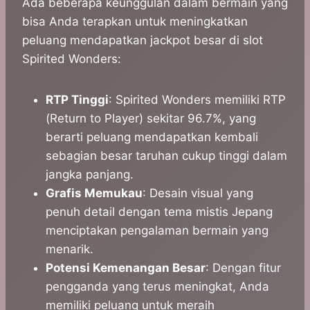
Ada beberapa keunggulan dalam bermain yang
bisa Anda terapkan untuk meningkatkan
peluang mendapatkan jackpot besar di slot
Spirited Wonders:
RTP Tinggi
: Spirited Wonders memiliki RTP
(Return to Player) sekitar 96.7%, yang
berarti peluang mendapatkan kembali
sebagian besar taruhan cukup tinggi dalam
jangka panjang.
Grafis Memukau
: Desain visual yang
penuh detail dengan tema mistis Jepang
menciptakan pengalaman bermain yang
menarik.
Potensi Kemenangan Besar
: Dengan fitur
pengganda yang terus meningkat, Anda
memiliki peluang untuk meraih