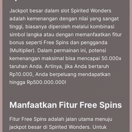
Jackpot besar dalam slot Spirited Wonders
adalah kemenangan dengan nilai yang sangat
tinggi, biasanya diperoleh melalui kombinasi
simbol langka atau dengan memanfaatkan fitur
bonus seperti Free Spins dan pengganda
(Multiplier). Dalam permainan ini, potensi
kemenangan maksimal bisa mencapai 50.000x
taruhan Anda. Artinya, jika Anda bertaruh
Rp10.000, Anda berpeluang mendapatkan
hingga Rp500.000.000!
Manfaatkan Fitur Free Spins
Fitur Free Spins adalah jalan utama menuju
jackpot besar di Spirited Wonders. Untuk