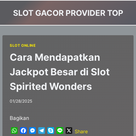
Skip
SLOT GACOR PROVIDER TOP
to
content
SLOT ONLINE
Cara Mendapatkan
Jackpot Besar di Slot
Spirited Wonders
01/28/2025
Bagikan
W
F
M
T
S
L
X
Share