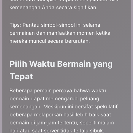
kemenangan Anda secara signifikan.
Tips: Pantau simbol-simbol ini selama
permainan dan manfaatkan momen ketika
mereka muncul secara berurutan.
Pilih Waktu Bermain yang
Tepat
Beberapa pemain percaya bahwa waktu
bermain dapat memengaruhi peluang
kemenangan. Meskipun ini bersifat spekulatif,
beberapa melaporkan hasil lebih baik saat
bermain di jam-jam tertentu, seperti malam
hari atau saat server tidak terlalu sibuk.