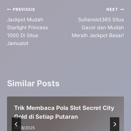
Post
PREVIOUS
NEXT
Jackpot Mudah
Sultanslot365 Situs
navigation
Starlight Princess
Gacor dan Mudah
1000 Di Situs
Meraih Jackpot Besar!
Jamuslot
Similar Posts
Trik Membaca Pola Slot Secret City
Gold di Setiap Putaran
11/28/2025