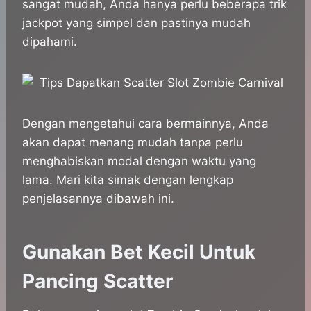
t
e
s
e
p
e
sangat mudah, Anda hanya perlu beberapa trik
s
b
e
g
e
jackpot yang simpel dan pastinya mudah
A
o
n
r
dipahami.
p
o
g
a
p
k
e
m
r
Dengan mengetahui cara bermainnya, Anda
akan dapat menang mudah tanpa perlu
menghabiskan modal dengan waktu yang
lama. Mari kita simak dengan lengkap
penjelasannya dibawah ini.
Gunakan Bet Kecil Untuk
Pancing Scatter