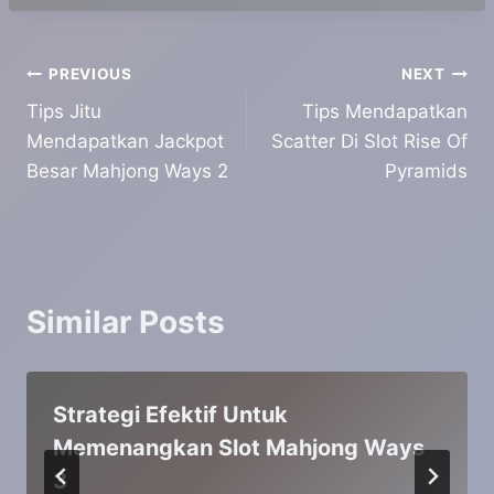
Post
PREVIOUS
NEXT
Tips Jitu
Tips Mendapatkan
navigation
Mendapatkan Jackpot
Scatter Di Slot Rise Of
Besar Mahjong Ways 2
Pyramids
Similar Posts
Strategi Efektif Untuk
Memenangkan Slot Mahjong Ways
3