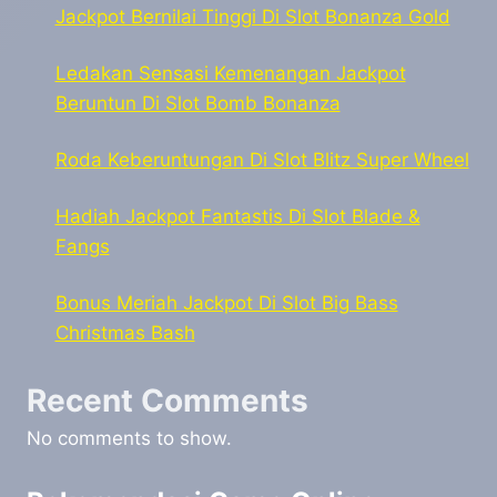
Jackpot Bernilai Tinggi Di Slot Bonanza Gold
Ledakan Sensasi Kemenangan Jackpot
Beruntun Di Slot Bomb Bonanza
Roda Keberuntungan Di Slot Blitz Super Wheel
Hadiah Jackpot Fantastis Di Slot Blade &
Fangs
Bonus Meriah Jackpot Di Slot Big Bass
Christmas Bash
Recent Comments
No comments to show.