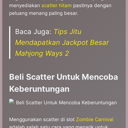
menyediakan
scatter hitam
pastinya dengan
peluang menang paling besar.
Baca Juga:
Tips Jitu
Mendapatkan Jackpot Besar
Mahjong Ways 2
Beli Scatter Untuk Mencoba
Keberuntungan
Menggunakan scatter di slot
Zombie Carnival
adalah salah satu cara yang menarik untuk