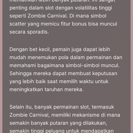
penting dalam slot dengan volatilitas tinggi
seperti Zombie Carnival. Di mana simbol
scatter yang memicu fitur bonus bisa muncul
secara sporadis.
Dengan bet kecil, pemain juga dapat lebih
mudah menemukan pola dalam permainan dan
memahami bagaimana simbol-simbol muncul.
Sehingga mereka dapat membuat keputusan
yang lebih baik saat memilih waktu untuk
meningkatkan taruhan mereka.
Selain itu, banyak permainan slot, termasuk
Zombie Carnival, memiliki mekanisme di mana
semakin banyak putaran yang dilakukan,
semakin tinggi peluang untuk mendapatkan