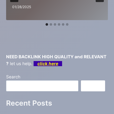
01/28/2025
NEED BACKLINK HIGH QUALITY and RELEVANT
?
let us help.
click here
Search
Search
Recent Posts