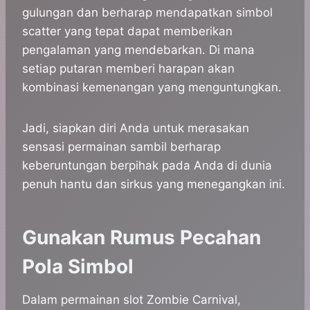
gulungan dan berharap mendapatkan simbol
scatter yang tepat dapat memberikan
pengalaman yang mendebarkan. Di mana
setiap putaran memberi harapan akan
kombinasi kemenangan yang menguntungkan.
Jadi, siapkan diri Anda untuk merasakan
sensasi permainan sambil berharap
keberuntungan berpihak pada Anda di dunia
penuh hantu dan sirkus yang menegangkan ini.
Gunakan Rumus Pecahan
Pola Simbol
Dalam permainan slot Zombie Carnival,