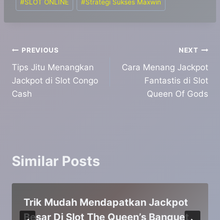
#
SLOT ONLINE
#
Strategi Sukses Maxwin
Post
PREVIOUS
NEXT
Tips Jitu Menangkan
Cara Menang Jackpot
navigation
Jackpot di Slot Congo
Fantastis di Slot
Cash
Queen Of Gods
Similar Posts
Trik Mudah Mendapatkan Jackpot
Besar Di Slot The Queen’s Banquet