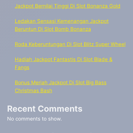
Jackpot Bernilai Tinggi Di Slot Bonanza Gold
Ledakan Sensasi Kemenangan Jackpot
Beruntun Di Slot Bomb Bonanza
Roda Keberuntungan Di Slot Blitz Super Wheel
Hadiah Jackpot Fantastis Di Slot Blade &
Fangs
Bonus Meriah Jackpot Di Slot Big Bass
Christmas Bash
Recent Comments
No comments to show.