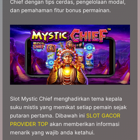
t
e
s
e
p
e
Chief dengan tips cerdas, pengelolaan modal,
s
b
e
g
e
dan pemahaman fitur bonus permainan.
A
o
n
r
p
o
g
a
p
k
e
m
r
Slot Mystic Chief menghadirkan tema kepala
suku mistis yang memikat setiap pemain sejak
putaran pertama. Dibawah ini
SLOT GACOR
PROVIDER TOP
akan memberikan informasi
menarik yang wajib anda ketahui.