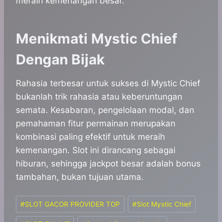
meraih kemenangan besar.
Menikmati Mystic Chief
Dengan Bijak
Rahasia terbesar untuk sukses di Mystic Chief
bukanlah trik rahasia atau keberuntungan
semata. Kesabaran, pengelolaan modal, dan
pemahaman fitur permainan merupakan
kombinasi paling efektif untuk meraih
kemenangan. Slot ini dirancang sebagai
hiburan, sehingga jackpot besar adalah bonus
tambahan, bukan tujuan utama.
Post
#
SLOT GACOR PROVIDER TOP
#
Slot Mystic Chief
Tags: