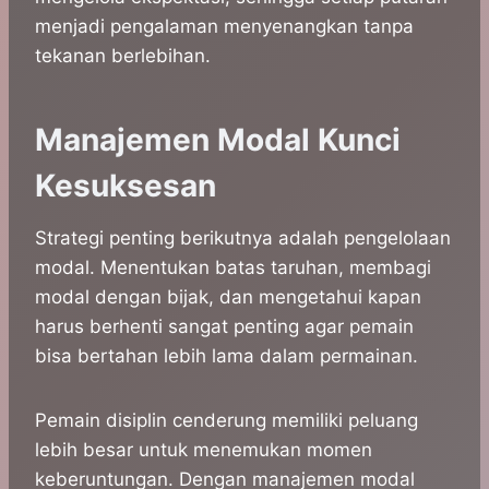
menjadi pengalaman menyenangkan tanpa
tekanan berlebihan.
Manajemen Modal Kunci
Kesuksesan
Strategi penting berikutnya adalah pengelolaan
modal. Menentukan batas taruhan, membagi
modal dengan bijak, dan mengetahui kapan
harus berhenti sangat penting agar pemain
bisa bertahan lebih lama dalam permainan.
Pemain disiplin cenderung memiliki peluang
lebih besar untuk menemukan momen
keberuntungan. Dengan manajemen modal