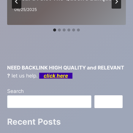
06/25/2025
NEED BACKLINK HIGH QUALITY and RELEVANT
?
let us help.
click here
Search
Search
Recent Posts